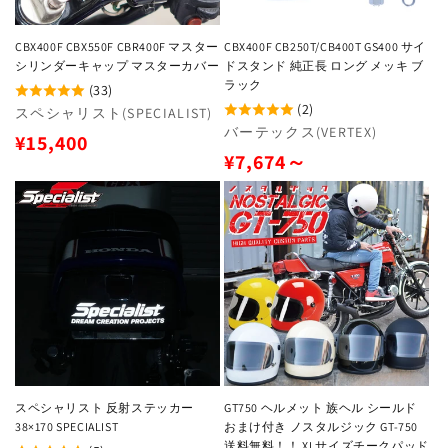
CBX400F CBX550F CBR400F マスター
CBX400F CB250T/CB400T GS400 サイ
シリンダーキャップ マスターカバー
ドスタンド 純正長 ロング メッキ ブ
ラック
(33)
(2)
販
スペシャリスト(SPECIALIST)
販
バーテックス(VERTEX)
売
通
¥15,400
売
元:
通
¥7,674～
常
元:
常
価
価
格
格
スペシャリスト 反射ステッカー
GT750 ヘルメット 族ヘル シールド
38×170 SPECIALIST
おまけ付き ノスタルジック GT-750
送料無料！！ XLサイズチークパッド