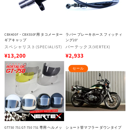
CBX400F・CBX550F用 タコメーター
ラバー ブレーキホース フィッティ
ギアキャップ
ング20°
販
スペシャリスト(SPECIALIST)
販
バーテックス(VERTEX)
売
売
通
通
¥13,200
¥2,933
元:
元:
常
常
セール
価
価
格
格
GT750 751 GT-750 751 専用 ヘルメッ
ショート管マフラー ダウンタイプ