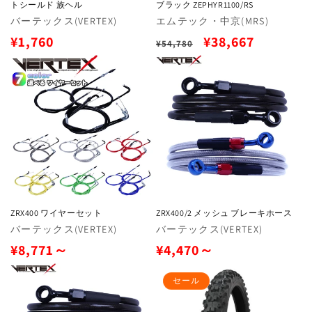
トシールド 族ヘル
ブラック ZEPHYR1100/RS
販
バーテックス(VERTEX)
販
エムテック・中京(MRS)
売
売
通
通
セ
¥1,760
¥38,667
¥54,780
元:
元:
常
常
ー
価
価
ル
格
格
価
格
ZRX400 ワイヤーセット
ZRX400/2 メッシュ ブレーキホース
販
バーテックス(VERTEX)
販
バーテックス(VERTEX)
売
売
通
通
¥8,771～
¥4,470～
元:
元:
常
常
セール
価
価