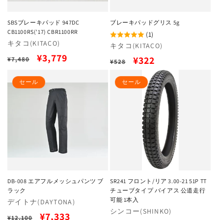
SBSブレーキパッド 947DC
ブレーキパッドグリス 5g
CB1100RS('17) CBR1100RR
(1)
販
キタコ(KITACO)
販
キタコ(KITACO)
売
通
セ
¥3,779
売
通
セ
¥322
¥7,480
¥528
元:
元:
常
ー
常
ー
セール
セール
価
ル
価
ル
格
価
格
価
格
格
DB-008 エアフルメッシュパンツ ブ
SR241 フロント/リア 3.00-21 51P TT
ラック
チューブタイプ バイアス 公道走行
可能 1本入
販
デイトナ(DAYTONA)
販
シンコー(SHINKO)
売
通
セ
¥7,333
¥12,100