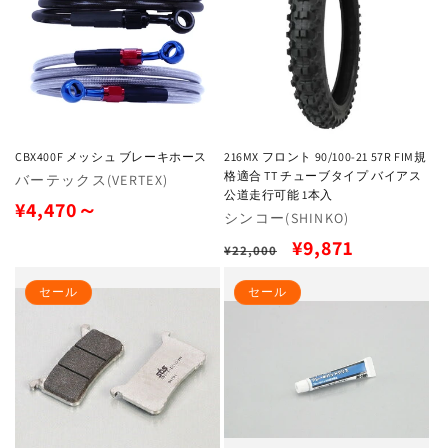
格
格
CBX400F メッシュ ブレーキホース
216MX フロント 90/100-21 57R FIM規
格適合 TT チューブタイプ バイアス
販
バーテックス(VERTEX)
公道走行可能 1本入
売
通
¥4,470～
販
シンコー(SHINKO)
元:
常
売
通
セ
¥9,871
¥22,000
元:
価
常
ー
セール
セール
格
価
ル
格
価
格