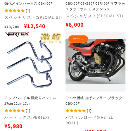
強化メインハーネス CBX400F
CBX400F CBX550F CBR400F マフラー
スタッドボルト ステンレス
(1)
販
スペシャリスト(SPECIALIST)
販
スペシャリスト(SPECIALIST)
売
通
売
¥8,000
通
セ
¥12,540
¥13,200
元:
元:
常
常
ー
セール
価
価
ル
格
格
価
格
アップハンドル 激絞りハンドル
ワルツ機械 曲げマフラー ブラック
27cm 22cm 17cm
CBX400F
(1)
(1)
販
バーテックス(VERTEX)
販
パステルロード(PASTEL
ROAD)
売
売
通
¥5,980
元:
元: