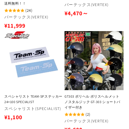
送料無料！！
販
バーテックス(VERTEX)
(24)
売
通
¥4,470～
元:
販
バーテックス(VERTEX)
常
売
通
¥11,999
元:
価
常
格
価
格
スペシャリスト TEAM-SPステッカー
GT303 ポリヘル ポリスヘルメット
24×100 SPECIALIST
ノスタルジック GT-303 ショートバ
イザー付き
販
スペシャリスト(SPECIALIST)
(2)
売
通
¥1,100
元:
販
バーテックス(VERTEX)
常
売