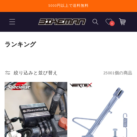
コンテンツに進
5000円以上で送料無料
む
カ
ー
0
ト
コ
ランキング
レ
ク
シ
絞り込みと並び替え
25001個の商品
ョ
ン
: