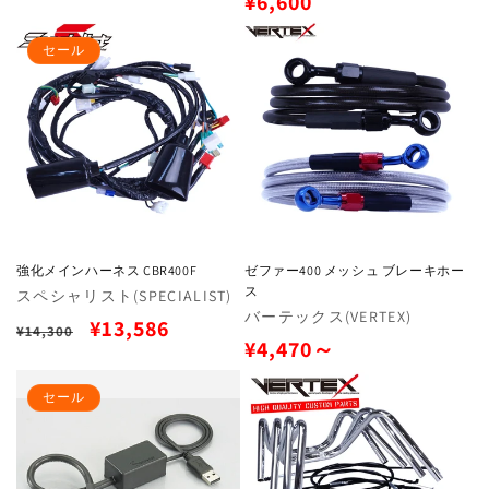
通
¥6,600
価
元:
常
格
セール
価
格
強化メインハーネス CBR400F
ゼファー400 メッシュ ブレーキホー
ス
販
スペシャリスト(SPECIALIST)
販
バーテックス(VERTEX)
売
通
セ
¥13,586
¥14,300
売
元:
通
¥4,470～
常
ー
元:
常
価
ル
セール
価
格
価
格
格