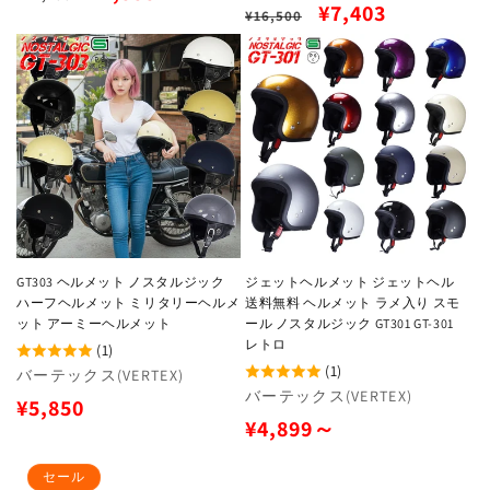
売
元:
通
セ
¥7,403
¥16,500
常
ー
元:
常
ー
価
ル
価
ル
格
価
格
価
格
格
GT303 ヘルメット ノスタルジック
ジェットヘルメット ジェットヘル
ハーフヘルメット ミリタリーヘルメ
送料無料 ヘルメット ラメ入り スモ
ット アーミーヘルメット
ール ノスタルジック GT301 GT-301
レトロ
(1)
(1)
販
バーテックス(VERTEX)
販
バーテックス(VERTEX)
売
通
¥5,850
売
元:
通
¥4,899～
常
元:
常
価
セール