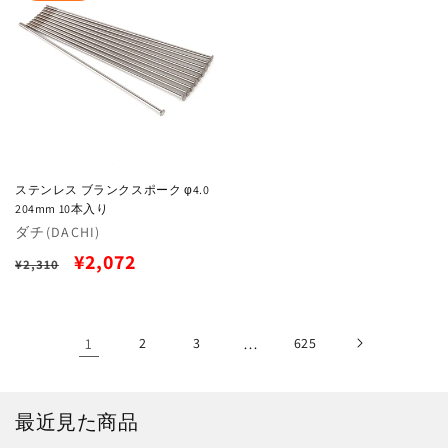
価
格
格
ステンレス ブランクスポーク φ4.0
204mm 10本入り
販
ダチ(DACHI)
売
通
セ
¥2,072
¥2,310
元:
常
ー
価
ル
1
2
3
…
625
格
価
格
最近見た商品