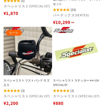
(5)
セット
販
スペシャリスト(SPECIALIST)
(25)
売
通
¥1,870
販
バーテックス(VERTEX)
元:
常
売
通
¥10,299～
元:
価
常
セール
格
価
格
スペシャリスト リストバンド ロゴ
スペシャリスト ステッカー 44×150
入り
SPECIALIST
(3)
(2)
販
スペシャリスト(SPECIALIST)
販
スペシャリスト(SPECIALIST)
売
売
セ
通
¥2,200
¥880