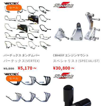
元:
元:
ー
常
セール
ル
価
価
格
格
バーテックス タンデムバー
CBX400F エンジンマウント
販
バーテックス(VERTEX)
販
スペシャリスト(SPECIALIST)
売
売
通
セ
通
¥5,170～
¥30,800～
¥5,500
元:
元:
常
ー
常
セール
価
ル
価
格
価
格
格