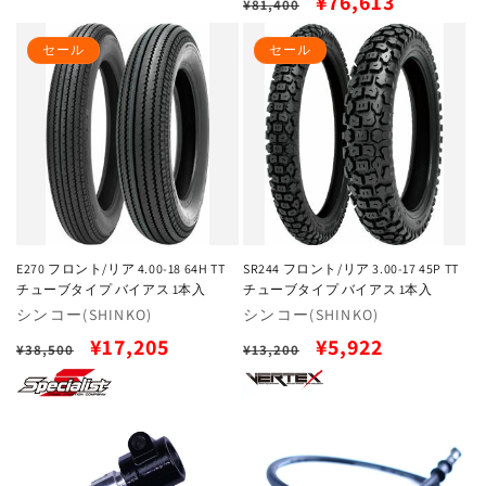
通
セ
¥76,613
¥81,400
常
常
ー
価
セール
セール
価
ル
格
格
価
格
E270 フロント/リア 4.00-18 64H TT
SR244 フロント/リア 3.00-17 45P TT
チューブタイプ バイアス 1本入
チューブタイプ バイアス 1本入
販
シンコー(SHINKO)
販
シンコー(SHINKO)
売
売
通
セ
通
セ
¥17,205
¥5,922
¥38,500
¥13,200
元:
元:
常
ー
常
ー
価
ル
価
ル
格
価
格
価
格
格