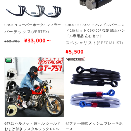
CB400N スーパーホーク3 マフラー
CBX400F CBX550F ハンドルバーエン
ド 2個セット CBX400F 復刻 純正ハン
販
バーテックス(VERTEX)
ドル専用品 左右セット
売
通
セ
¥33,000～
¥62,700
販
スペシャリスト(SPECIALIST)
元:
常
ー
売
通
¥5,500
元:
価
ル
常
格
価
価
格
格
GT751 ヘルメット 族ヘル シールド
ゼファー400X メッシュ ブレーキホ
おまけ付き ノスタルジック GT-751
ース