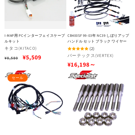
I-MAP用 PCインターフェイスケーブ
CB400SF 99-03年 NC39 しぼりアップ
ルキット
ハンドル セット ブラック ワイヤー
販
キタコ(KITACO)
(2)
売
販
バーテックス(VERTEX)
通
セ
¥5,509
¥8,580
元:
売
通
¥16,198～
常
ー
元:
常
価
ル
セール
価
格
価
格
格