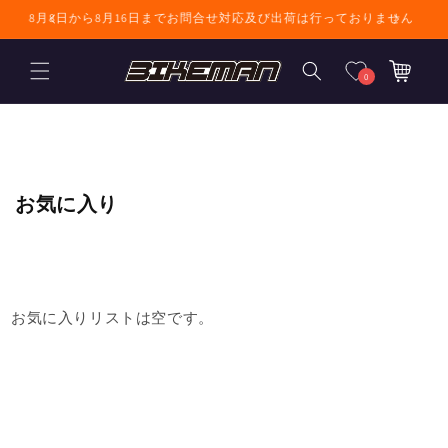
コンテンツに進
8月8日から8月16日までお問合せ対応及び出荷は行っておりません
む
カ
ー
0
ト
お気に入り
お気に入りリストは空です。