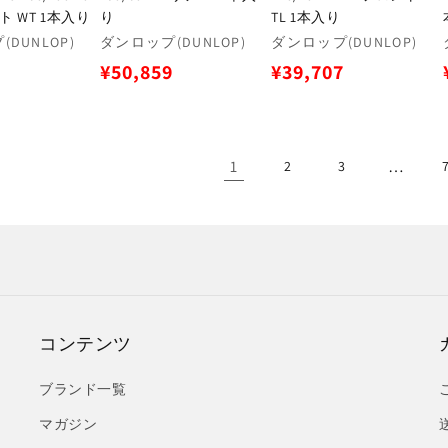
ト WT 1本入り
り
TL 1本入り
販
販
DUNLOP)
ダンロップ(DUNLOP)
ダンロップ(DUNLOP)
売
売
通
通
¥50,859
¥39,707
元:
元:
常
常
価
価
格
格
1
…
2
3
コンテンツ
ブランド一覧
マガジン