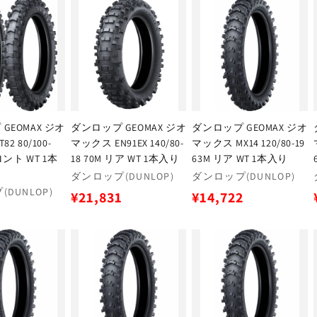
価
価
格
格
GEOMAX ジオ
ダンロップ GEOMAX ジオ
ダンロップ GEOMAX ジオ
2 80/100-
マックス EN91EX 140/80-
マックス MX14 120/80-19
フロント WT 1本
18 70M リア WT 1本入り
63M リア WT 1本入り
販
販
ダンロップ(DUNLOP)
ダンロップ(DUNLOP)
売
売
DUNLOP)
通
通
¥21,831
¥14,722
元:
元:
常
常
価
価
格
格