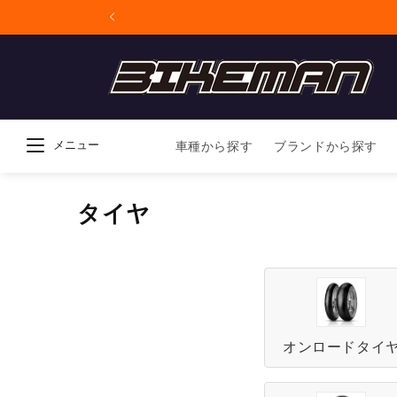
コンテンツに進
む
メニュー
車種から探す
ブランドから探す
コ
タイヤ
レ
ク
シ
オンロードタイ
ョ
ン