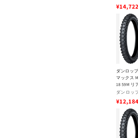
売
通
¥14,72
元:
常
価
格
ダンロップ 
マックス MX3
18 59M 
販
ダンロップ(
売
通
¥12,18
元:
常
価
格