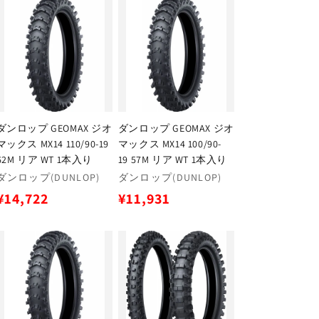
価
価
格
格
ダンロップ GEOMAX ジオ
ダンロップ GEOMAX ジオ
マックス MX14 110/90-19
マックス MX14 100/90-
62M リア WT 1本入り
19 57M リア WT 1本入り
販
販
ダンロップ(DUNLOP)
ダンロップ(DUNLOP)
売
売
通
通
¥14,722
¥11,931
元:
元:
常
常
価
価
格
格