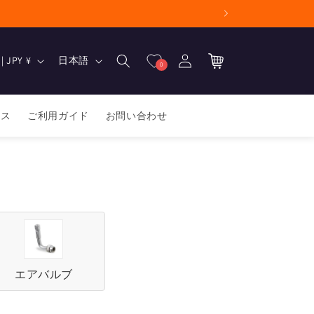
ロ
カ
グ
言
ー
日本 | JPY ¥
日本語
0
イ
語
ト
ン
ース
ご利用ガイド
お問い合わせ
エアバルブ