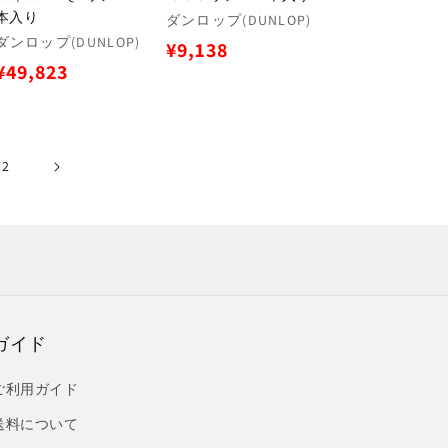
本入り
販
ダンロップ(DUNLOP)
販
売
ダンロップ(DUNLOP)
通
¥9,138
売
元:
通
¥49,823
常
元:
常
価
価
格
格
72
ガイド
ご利用ガイド
送料について