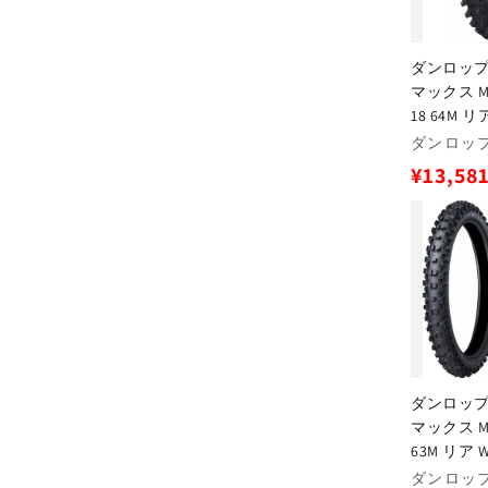
ダンロップ 
マックス MX1
18 64M 
販
ダンロップ(
売
通
¥13,58
元:
常
価
格
ダンロップ 
マックス MX3
63M リア 
販
ダンロップ(