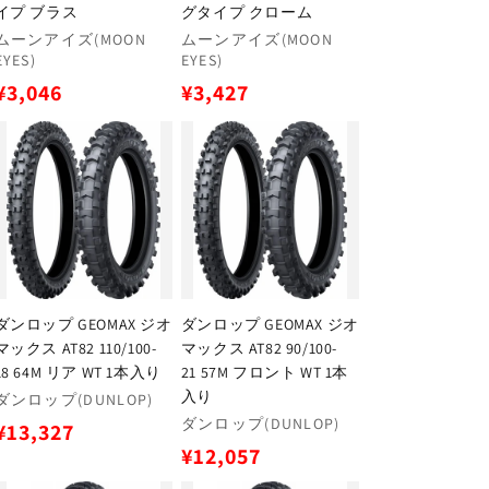
イプ ブラス
グタイプ クローム
販
販
ムーンアイズ(MOON
ムーンアイズ(MOON
EYES)
EYES)
売
売
元:
元:
通
通
¥3,046
¥3,427
常
常
価
価
格
格
ダンロップ GEOMAX ジオ
ダンロップ GEOMAX ジオ
マックス AT82 110/100-
マックス AT82 90/100-
18 64M リア WT 1本入り
21 57M フロント WT 1本
入り
販
ダンロップ(DUNLOP)
売
販
ダンロップ(DUNLOP)
通
¥13,327
元:
売
通
¥12,057
常
元:
常