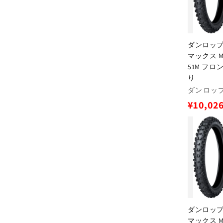
ダンロップ 
マックス MX3
51M フロン
り
販
ダンロップ(
売
通
¥10,02
元:
常
価
格
ダンロップ 
マックス MX3