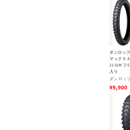
価
格
ダンロップ 
マックス AT8
21 51M 
入り
販
ダンロップ(
売
通
¥9,900
元:
常
価
格