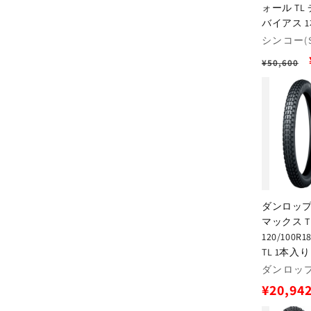
ォール TL
バイアス 
販
シンコー(S
売
通
¥50,600
元:
常
価
格
ダンロップ 
マックス T
120/100R
TL 1本入り
販
ダンロップ(
売
通
¥20,94
元:
常