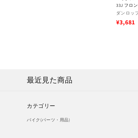
33J フロン
販
ダンロップ(
売
通
¥3,681
元:
常
価
格
最近見た商品
カテゴリー
バイク(パーツ・用品)