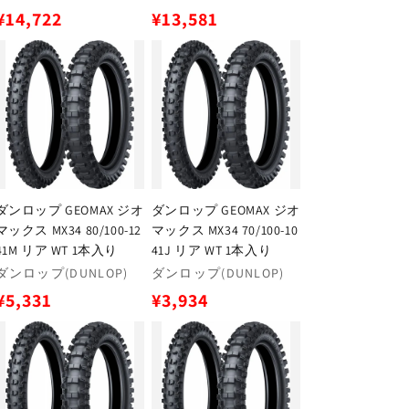
売
売
通
通
¥14,722
¥13,581
元:
元:
常
常
価
価
格
格
ダンロップ GEOMAX ジオ
ダンロップ GEOMAX ジオ
マックス MX34 80/100-12
マックス MX34 70/100-10
41M リア WT 1本入り
41J リア WT 1本入り
販
販
ダンロップ(DUNLOP)
ダンロップ(DUNLOP)
売
売
通
通
¥5,331
¥3,934
元:
元:
常
常
価
価
格
格