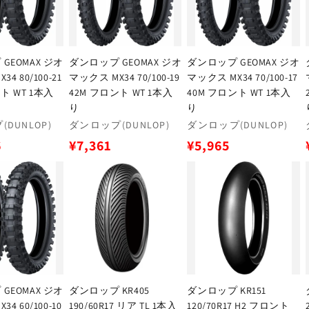
GEOMAX ジオ
ダンロップ GEOMAX ジオ
ダンロップ GEOMAX ジオ
4 80/100-21
マックス MX34 70/100-19
マックス MX34 70/100-17
ト WT 1本入
42M フロント WT 1本入
40M フロント WT 1本入
り
り
販
販
DUNLOP)
ダンロップ(DUNLOP)
ダンロップ(DUNLOP)
売
売
通
通
6
¥7,361
¥5,965
元:
元:
常
常
価
価
格
格
GEOMAX ジオ
ダンロップ KR405
ダンロップ KR151
4 60/100‐10
190/60R17 リア TL 1本入
120/70R17 H2 フロント