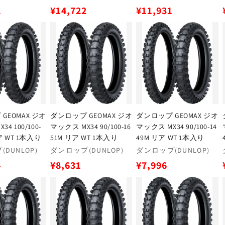
売
売
通
通
2
¥14,722
¥11,931
元:
元:
常
常
価
価
格
格
GEOMAX ジオ
ダンロップ GEOMAX ジオ
ダンロップ GEOMAX ジオ
4 100/100-
マックス MX34 90/100-16
マックス MX34 90/100-14
リア WT 1本入り
51M リア WT 1本入り
49M リア WT 1本入り
販
販
DUNLOP)
ダンロップ(DUNLOP)
ダンロップ(DUNLOP)
売
売
通
通
4
¥8,631
¥7,996
元:
元:
常
常
価
価
格
格