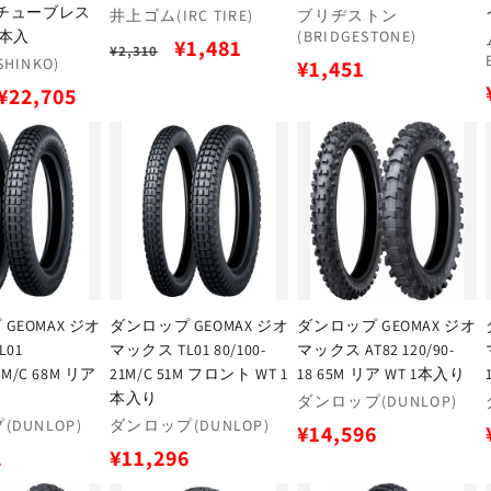
 チューブレス
販
販
井上ゴム(IRC TIRE)
ブリヂストン
1本入
(BRIDGESTONE)
売
売
通
セ
¥1,481
¥2,310
元:
元:
HINKO)
通
¥1,451
常
ー
セ
¥22,705
常
価
ル
ー
価
格
価
ル
格
格
価
格
GEOMAX ジオ
ダンロップ GEOMAX ジオ
ダンロップ GEOMAX ジオ
L01
マックス TL01 80/100-
マックス AT82 120/90-
18M/C 68M リア
21M/C 51M フロント WT 1
18 65M リア WT 1本入り
本入り
販
ダンロップ(DUNLOP)
販
売
DUNLOP)
ダンロップ(DUNLOP)
通
¥14,596
売
元:
通
2
¥11,296
常
元:
常