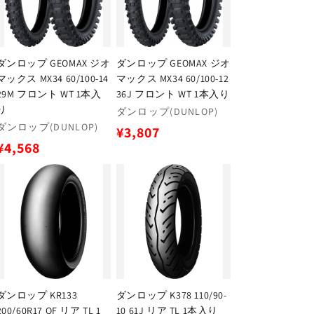
ダンロップ GEOMAX ジオ
ダンロップ GEOMAX ジオ
マックス MX34 60/100-14
マックス MX34 60/100-12
29M フロント WT 1本入
36J フロント WT 1本入り
り
販
ダンロップ(DUNLOP)
販
売
ダンロップ(DUNLOP)
通
¥3,807
売
元:
通
¥4,568
常
元:
常
価
価
格
格
ダンロップ KR133
ダンロップ K378 110/90-
200/60R17 QF リア TL 1
10 61J リア TL 1本入り