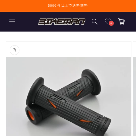
コンテンツに進
5000円以上で送料無料
む
カ
ー
0
ト
商品情報にスキ
ップ