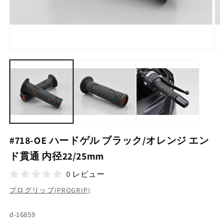
モ
ー
ダ
ル
で
メ
デ
ィ
ア
(1)
(2
#718-OE ハードゲル ブラック/オレンジ エン
を
開
ド貫通 内径22/25mm
く
0 レビュー
プログリップ(PROGRIP)
SKU:
d-16859