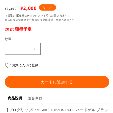
通
セ
¥2,000
セール
¥3,300
常
ー
（税込）
配送料
はチェックアウト時に計算されます。
ガス缶等の危険物や一部大型商品は沖縄・離島へ販売不可
価
ル
20
pt 獲得予定
格
価
格
数量
#718-
#718-
OE
OE
ハ
ハ
お気に入りに登録
ー
ー
ド
ド
ゲ
ゲ
カートに追加する
ル
ル
ブ
ブ
ラ
ラ
商品説明
適合車種
ッ
ッ
【プログリップ(PROGRIP) 16859 #718-OE ハードゲル ブラッ
ク/
ク/