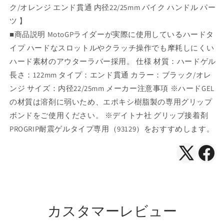
オ
オ
ク/オレンジ エンド貫通 内径22/25mm バイク ハンドル パー
レ
レ
ツ 】
ン
ン
■商品説明 MotoGPライダーが実際に使用しているハードタ
ジ
ジ
イプ ハードなスロットルやクラッチ操作でも摩耗しにくい
エ
エ
ハード素材のアウターラバー採用。 仕様 材質：ハードゲル
ン
ン
長さ：122mm タイプ：エンド貫通 カラー：ブラック/オレ
ド
ド
ンジ サイズ：内径22/25mm メーカー注意事項 ※ハードGEL
貫
貫
の材質は溶剤に弱いため、エポキシ樹脂製の専用グリップ
通
通
内
内
ボンドをご使用ください。 ※デイトナ社 グリップ接着剤
径
径
PROGRIP耐震ゲルタイプ専用（93129）をおすすめします。
22/25mm
22/25mm
の
の
X（Twitte
Face
数
数
で
で
量
量
を
を
シ
シ
減
増
ェ
ェ
カスタマーレビュー
ら
や
ア
ア
す
す