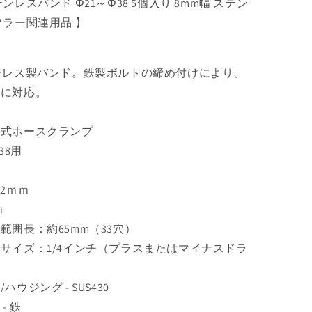
ンレスバンド Φ21～Φ38 5個入り 8mm幅 ステン
Φ38
5
フラー関連用品 】
個
入
り
ンレス製バンド。鉄製ボルトの締め付けにより、
の
径に対応。
数
量
ア式ホースクランプ
を
38用
増
や
す
2ｍｍ
ｍ
範囲長：約65mm（33穴）
サイズ：1/4インチ（プラスまたはマイナスドラ
）
ウジング - SUS430
 鉄