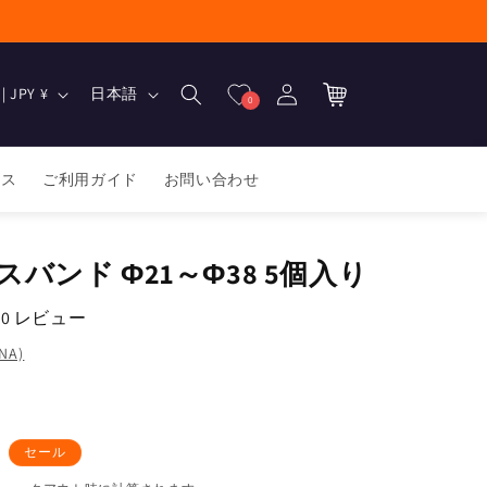
ロ
カ
グ
言
ー
日本 | JPY ¥
日本語
0
イ
語
ト
ン
ース
ご利用ガイド
お問い合わせ
バンド Φ21～Φ38 5個入り
0 レビュー
NA)
セール