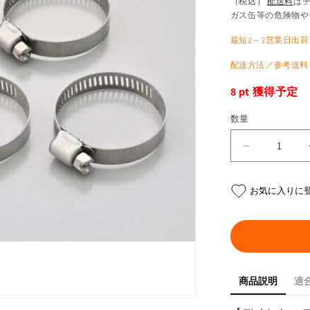
常
ー
（税込）
配送料
は
ガス缶等の危険物や
価
ル
格
価
最短2～3営業日出荷
格
配送方法／参考送料
8
pt 獲得予定
数量
ス
テ
ン
お気に入りに
レ
ス
バ
ン
ド
商品説明
適
Φ21
～