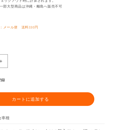
チェックアウト時に計算されます。
一部大型商品は沖縄・離島へ販売不可
：メール便 送料330円
ス
テ
ン
登録
レ
ス
バ
カートに追加する
ン
ド
合車種
Φ21
～