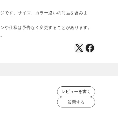
ージです。サイズ、カラー違いの商品を含みま
インや仕様は予告なく変更することがあります。
い。
X（Twitter）
Facebook
で
で
シ
シ
ェ
ェ
ア
ア
レビューを書く
質問する