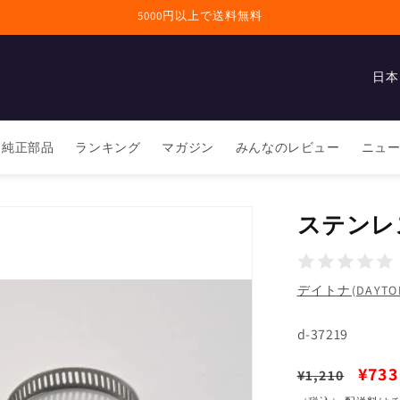
5000円以上で送料無料
国
/
地
純正部品
ランキング
マガジン
みんなのレビュー
ニュ
域
ステンレス
デイトナ(DAYTO
SKU:
d-37219
通
セ
¥733
¥1,210