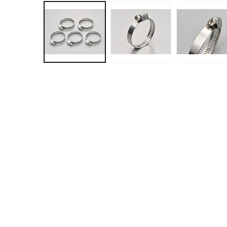
ー
ダ
ル
で
メ
デ
ィ
ア
(1)
を
開
く