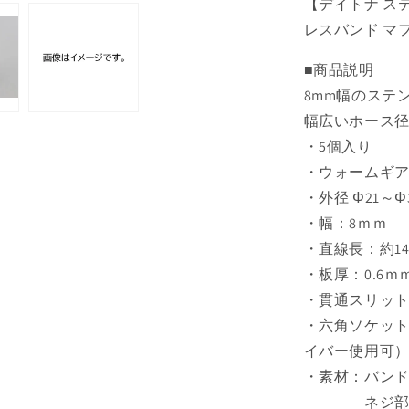
【デイトナ ステ
Φ38
5
レスバンド マ
個
■商品説明
入
り
8mm幅のステ
の
幅広いホース
数
・5個入り
量
・ウォームギ
を
・外径 Φ21～Φ
減
・幅：8ｍｍ
ら
す
・直線長：約14
・板厚：0.6ｍ
・貫通スリット
・六角ソケット
イバー使用可
・素材：バンド/ハ
ネジ部 -