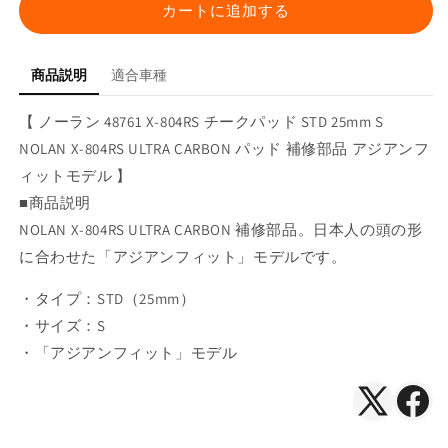
パ
パ
カートに追加する
ッ
ッ
ド
ド
STD
STD
商品説明
適合車種
25mm
25mm
S
S
【 ノーラン 48761 X-804RS チークパッド STD 25mm S
NOLAN
NOLAN
NOLAN X-804RS ULTRA CARBON パッド 補修部品 アジアンフ
X-
X-
ィットモデル 】
804RS
804RS
ULTRA
ULTRA
■商品説明
CARBON
CARBON
NOLAN X-804RS ULTRA CARBON 補修部品。日本人の頭の形
の
の
に合わせた「アジアンフィット」モデルです。
数
数
量
量
・タイプ：STD（25mm）
を
を
・サイズ：S
減
増
・「アジアンフィット」モデル
ら
や
す
す
X（Twitte
Face
で
で