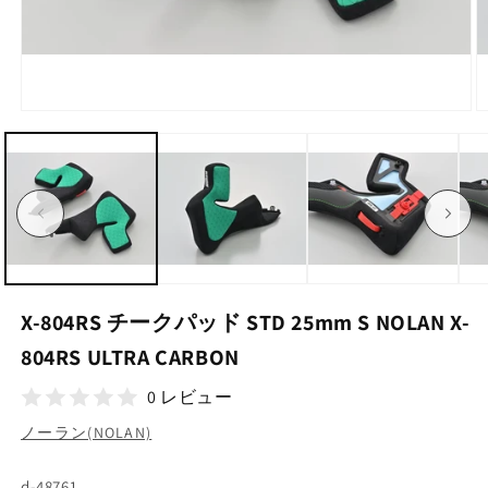
モ
ー
ダ
ル
で
メ
デ
ィ
ア
(1)
(2
を
X-804RS チークパッド STD 25mm S NOLAN X-
開
く
804RS ULTRA CARBON
0 レビュー
ノーラン(NOLAN)
SKU:
d-48761