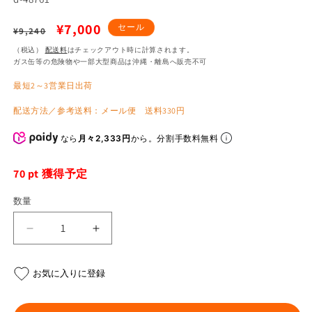
通
セ
¥7,000
セール
¥9,240
常
ー
（税込）
配送料
はチェックアウト時に計算されます。
ガス缶等の危険物や一部大型商品は沖縄・離島へ販売不可
価
ル
最短2～3営業日出荷
格
価
格
配送方法／参考送料：メール便 送料330円
なら
月々2,333円
から。分割手数料無料
70
pt 獲得予定
数量
X-
X-
804RS
804RS
チ
チ
お気に入りに登録
ー
ー
ク
ク