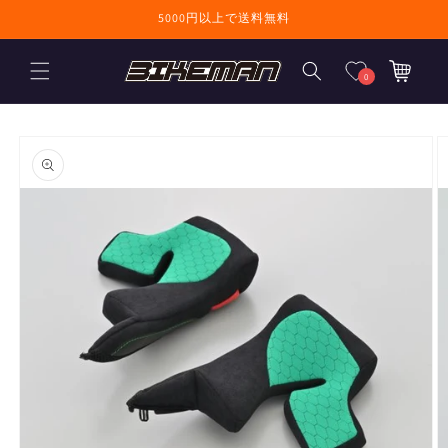
コンテンツに進
5000円以上で送料無料
む
カ
ー
0
ト
商品情報にスキ
ップ