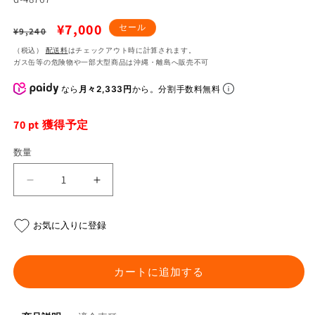
通
セ
¥7,000
セール
¥9,240
常
ー
（税込）
配送料
はチェックアウト時に計算されます。
ガス缶等の危険物や一部大型商品は沖縄・離島へ販売不可
価
ル
格
価
なら
月々2,333円
から。分割手数料無料
格
70
pt 獲得予定
数量
X-
X-
804RS
804RS
チ
チ
お気に入りに登録
ー
ー
ク
ク
パ
パ
カートに追加する
ッ
ッ
ド
ド