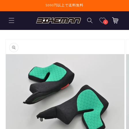
コンテンツに進
5000円以上で送料無料
む
カ
ー
0
ト
商品情報にスキ
ップ