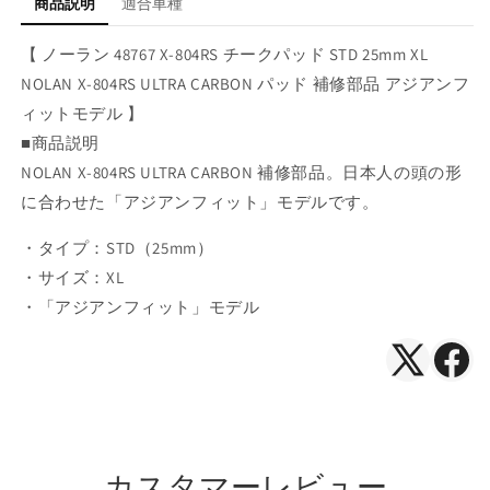
STD
STD
商品説明
適合車種
25mm
25mm
XL
XL
【 ノーラン 48767 X-804RS チークパッド STD 25mm XL
NOLAN
NOLAN
NOLAN X-804RS ULTRA CARBON パッド 補修部品 アジアンフ
X-
X-
ィットモデル 】
804RS
804RS
ULTRA
ULTRA
■商品説明
CARBON
CARBON
NOLAN X-804RS ULTRA CARBON 補修部品。日本人の頭の形
の
の
に合わせた「アジアンフィット」モデルです。
数
数
量
量
・タイプ：STD（25mm）
を
を
・サイズ：XL
減
増
・「アジアンフィット」モデル
ら
や
す
す
X（Twitte
Face
で
で
シ
シ
ェ
ェ
カスタマーレビュー