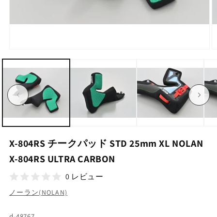
モ
ー
ダ
ル
で
メ
デ
ィ
ア
(1)
(2
を
X-804RS チークパッド STD 25mm XL NOLAN
開
く
X-804RS ULTRA CARBON
0 レビュー
ノーラン(NOLAN)
SKU:
d-48767