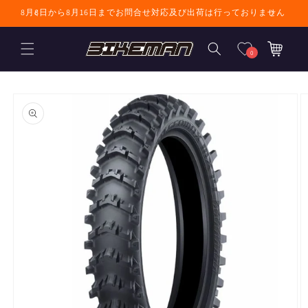
コンテンツに進
8月8日から8月16日までお問合せ対応及び出荷は行っておりません
む
カ
ー
0
ト
商品情報にスキ
ップ