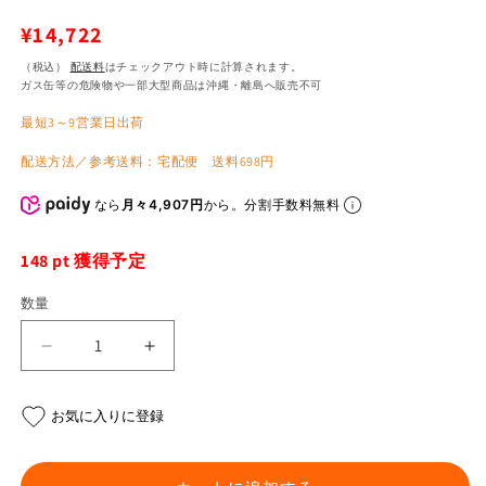
通
¥14,722
常
（税込）
配送料
はチェックアウト時に計算されます。
ガス缶等の危険物や一部大型商品は沖縄・離島へ販売不可
価
最短3～9営業日出荷
格
配送方法／参考送料：宅配便 送料698円
なら
月々4,907円
から。分割手数料無料
148
pt 獲得予定
数量
ダ
ダ
ン
ン
ロ
ロ
お気に入りに登録
ッ
ッ
プ
プ
GEOMAX
GEOMAX