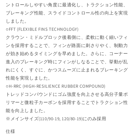
量
量
ントロールしやすい角度に最適化し、トラクション性能、
を
を
ブレーキング性能、スライドコントロール性の向上を実現
減
増
しました。
ら
や
○FFT (FLEXIBLE FINS TECHNOLOGY)
す
す
クラウン・ミドルブロック後着側に、柔軟に動く細いフィ
ンを採用することで、フィンが路面に刺さりやく、制動力
が効き始めるタイミングを早めました。さらに、コーナー
進入のブレーキング時にフィンがしなることで、挙動が乱
れにくく、すぐに、かつスムーズに止まれるブレーキング
性能を実現しました。
○H-RRC (HIGH-RESILIENCE RUBBER COMPOUND)
トレッドコンパウンドにゴム強度を向上させる高分子量ポ
リマーと微粒子カーボンを採用することでトラクション性
能を向上しました。
※メインサイズ(110/90-19, 120/80-19)にのみ採用
仕様