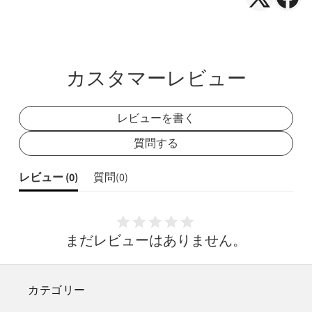
X（Twitte
Face
で
で
シ
シ
ェ
ェ
カスタマーレビュー
ア
ア
レビューを書く
質問する
レビュー (
0
)
質問(
0
)
まだレビューはありません。
カテゴリー