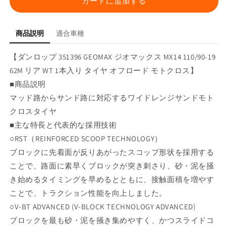
カートに追加する
ジ
ジ
オ
オ
商品説明
適合車種
マ
マ
ッ
ッ
【ダンロップ 351396 GEOMAX ジオマックス MX14 110/90-19
ク
ク
62M リア WT 1本入り タイヤ オフロード モトクロス】
ス
ス
MX14
MX14
■商品説明
110/90-
110/90-
マッド路からサンド路に対応するワイドレンジサンドモト
19
19
クロスタイヤ
62M
62M
■主な特長と代表的な採用技術
リ
リ
ア
ア
○RST（REINFORCED SCOOP TECHNOLOGY）
WT
WT
ブロックに先着面が反りあがったスコップ形状を採用する
1
1
ことで、路面に素早くブロックが突き刺さり、砂・泥を掻
本
本
き始めるタイミングを早めるとともに、接触面積を増やす
入
入
ことで、トラクション性能を向上しました。
り
り
○V-BT ADVANCED (V-BLOCK TECHNOLOGY ADVANCED)
の
の
数
数
ブロックを最も砂・泥を掻き集めやすく、かつスライドコ