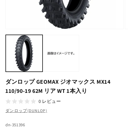
モ
ー
ダ
ル
で
メ
デ
ィ
ア
(1)
(2
ダンロップ GEOMAX ジオマックス MX14
を
開
110/90-19 62M リア WT 1本入り
く
0 レビュー
ダンロップ(DUNLOP)
SKU:
dn-351396