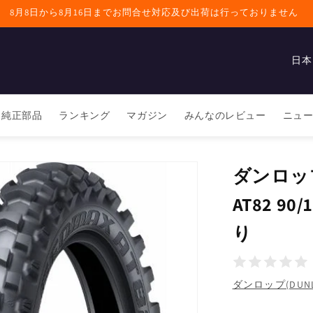
8月8日から8月16日までお問合せ対応及び出荷は行っておりません
国
/
地
純正部品
ランキング
マガジン
みんなのレビュー
ニュ
域
ダンロップ
AT82 90
り
ダンロップ(DUNL