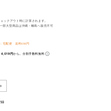
チェックアウト時に計算されます。
一部大型商品は沖縄・離島へ販売不可
：宅配便 送料698円
4,019円
から。分割手数料無料
定
ダ
ン
ロ
登録
ッ