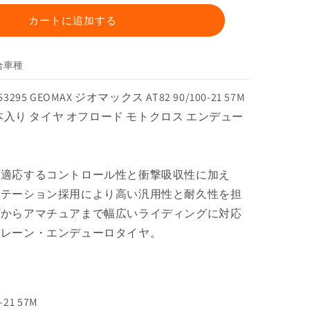
プ
GEOMAX
カートに追加する
ジ
オ
合車種
マ
ッ
95 GEOMAX ジオマックス AT82 90/100-21 57M
ク
1本入り タイヤ オフロード モトクロス エンデュー
ス
AT82
90/100-
21 57M
に適応するコントロール性と衝撃吸収性に加え
フ
ーテーション採用により高い汎用性と耐久性を担
ロ
ン
プからアマチュアまで幅広いライディングに対応
ト
テレーン・エンデューロタイヤ。
WT
1
本
入
21 57M
り