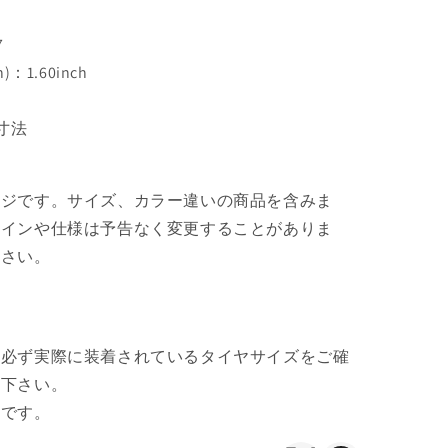
の
数
7
量
：1.60inch
を
増
の寸法
や
す
ージです。サイズ、カラー違いの商品を含みま
ザインや仕様は予告なく変更することがありま
ださい。
は必ず実際に装着されているタイヤサイズをご確
文下さい。
可です。