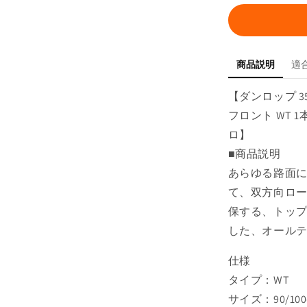
プ
GEOMAX
ジ
オ
商品説明
適
マ
ッ
【ダンロップ 3532
ク
フロント WT 
ス
AT82
ロ】
90/100-
■商品説明
21 57M
あらゆる路面
フ
て、双方向ロ
ロ
ン
保する、トッ
ト
した、オール
WT
1
仕様
本
タイプ：WT
入
サイズ：90/100-
り