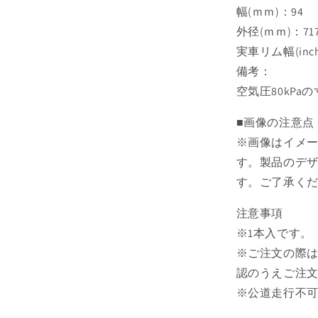
幅(ｍｍ)：94
の
数
外径(ｍｍ)：71
量
実車リム幅(inch)
を
備考：
減
空気圧80kPa
ら
す
■画像の注意点
※画像はイメ
す。製品のデ
す。ご了承く
注意事項
※1本入です。
※ご注文の際
認のうえご注
※公道走行不