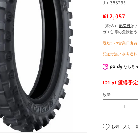
SKU:
dn-353295
通
¥12,057
常
（税込）
配送料
は
ガス缶等の危険物や
価
格
最短3～9営業日出荷
配送方法／参考送料
なら
月々
121
pt 獲得予
数量
ダ
ン
ロ
お気に入りに
ッ