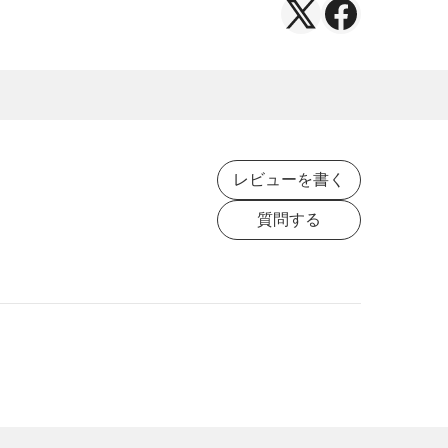
X（Twitter）
Facebook
で
で
シ
シ
ェ
ェ
ア
ア
レビューを書く
質問する