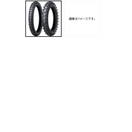
ー
ダ
ル
で
メ
デ
ィ
ア
(1)
を
開
く