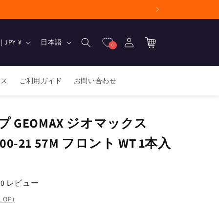
ロ
カ
グ
言
ー
日本 | JPY ¥
日本語
0
イ
語
ト
ン
ース
ご利用ガイド
お問い合わせ
 GEOMAX ジオマックス
/100-21 57M フロント WT 1本入
0 レビュー
OP)