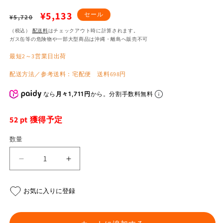
通
セ
¥5,133
セール
¥5,720
常
ー
（税込）
配送料
はチェックアウト時に計算されます。
ガス缶等の危険物や一部大型商品は沖縄・離島へ販売不可
価
ル
最短2～3営業日出荷
格
価
格
配送方法／参考送料：宅配便 送料698円
なら
月々1,711円
から。分割手数料無料
52
pt 獲得予定
数量
シ
シ
ョ
ョ
ッ
ッ
お気に入りに登録
ク
ク
ハ
ハ