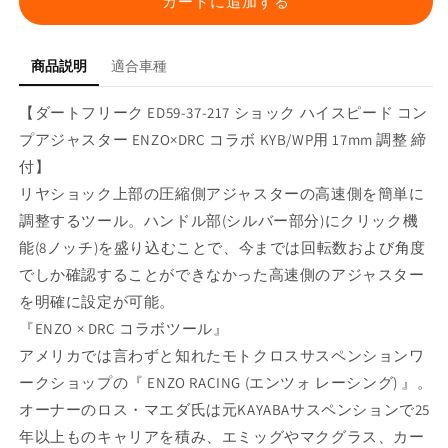
イ
イ
カートに追加する
ス
ス
ピ
ピ
商品説明
適合車種
ー
ー
ド
ド
【ダートフリーク ED59-37-217 ショック ハイスピード コン
コ
コ
プアジャスター ENZO×DRC コラボ KYB/WP用 17mm 調整 締
ン
ン
付】
プ
プ
ア
ア
リヤショック上部の圧縮側アジャスターの高速側を簡単に
ジ
ジ
調整するツール。ハンドル部(シルバー部分)にクリック機
ャ
ャ
能(8ノッチ)を盛り込むことで、今までは回転数および角度
ス
ス
でしか確認することができなかった高速側のアジャスター
タ
タ
を明確に設定が可能。
ー
ー
『ENZO × DRC コラボツール』
ENZO×DRC
ENZO×DRC
アメリカでは言わずと知れたモトクロスサスペンションワ
コ
コ
ラ
ラ
ークショップの『 ENZO RACING (エンツォ レーシング) 』。
ボ
ボ
オーナーのロス・マエダ氏は元KAYABAサスペンションで25
KYB/WP
KYB/WP
年以上ものキャリアを積み、エミッグやマクグラス、カー