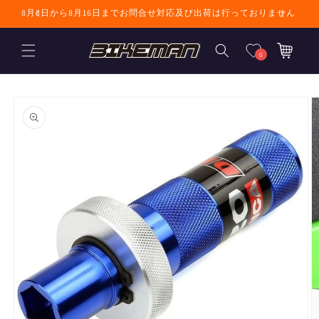
コンテンツに進
8月8日から8月16日までお問合せ対応及び出荷は行っておりません
む
カ
ー
0
ト
商品情報にスキ
ップ