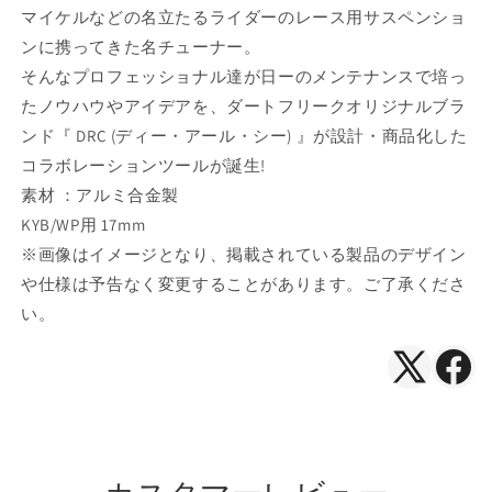
用
用
マイケルなどの名立たるライダーのレース用サスペンショ
17mm
17mm
ンに携ってきた名チューナー。
の
の
そんなプロフェッショナル達が日ーのメンテナンスで培っ
数
数
量
量
たノウハウやアイデアを、ダートフリークオリジナルブラ
を
を
ンド『 DRC (ディー・アール・シー) 』が設計・商品化した
減
増
コラボレーションツールが誕生!
ら
や
素材 ：アルミ合金製
す
す
KYB/WP用 17mm
※画像はイメージとなり、掲載されている製品のデザイン
や仕様は予告なく変更することがあります。ご了承くださ
い。
X（Twitte
Face
で
で
シ
シ
ェ
ェ