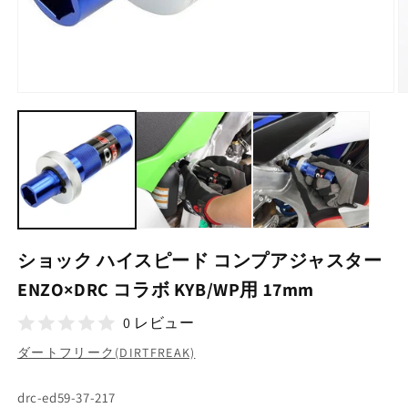
モ
ー
ダ
ル
で
メ
デ
ィ
ア
(1)
(2
ショック ハイスピード コンプアジャスター
を
開
ENZO×DRC コラボ KYB/WP用 17mm
く
0 レビュー
ダートフリーク(DIRTFREAK)
SKU:
drc-ed59-37-217