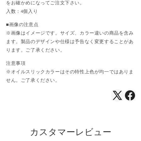
をお確かめになってご注文下さい。
入数：4個入り
■画像の注意点
※画像はイメージです。サイズ、カラー違いの商品を含み
ます。製品のデザインや仕様は予告なく変更することがあ
ります。ご了承ください。
注意事項
※オイルスリックカラーはその特性上色が均一ではありま
せん。ご了承ください。
X（Twitte
Face
で
で
シ
シ
ェ
ェ
カスタマーレビュー
ア
ア