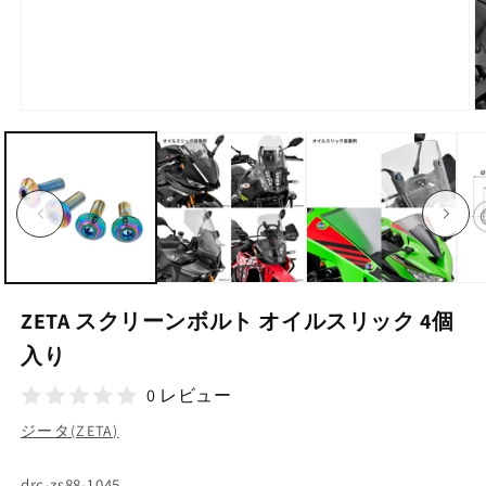
モ
ー
ダ
ル
で
メ
デ
ィ
ア
(1)
(2
を
ZETA スクリーンボルト オイルスリック 4個
開
く
入り
0 レビュー
ジータ(ZETA)
SKU:
drc-zs88-1045