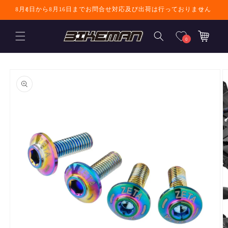
コンテンツに進
8月8日から8月16日までお問合せ対応及び出荷は行っておりません
む
カ
ー
0
ト
商品情報にスキ
ップ