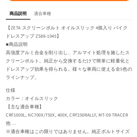
オ
オ
イ
イ
商品説明
適合車種
ル
ル
ス
ス
【ZETA スクリーンボルト オイルスリック 4個入り バイク
リ
リ
ドレスアップ ZS88-1045】
ッ
ッ
■商品説明
ク
ク
高強度アルミ合金を削り出し、アルマイト処理を施したス
4
4
クリーンボルト。純正から交換するだけで簡単に軽量化と
個
個
ドレスアップ効果を得られる。様々な車両に使える全5色の
入
入
り
り
ラインナップ。
の
の
仕様
数
数
カラー：オイルスリック
量
量
を
を
【主な適合車種】
減
増
CRF1000L, NC700X/750X, 400X, CRF250RALLY, MT-09 TRACER
ら
や
他 …
す
す
※適合車種はこの限りではありません。純正ボルトサイズ