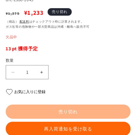
通
セ
¥1,233
売り切れ
¥1,375
常
ー
（税込）
配送料
はチェックアウト時に計算されます。
ガス缶等の危険物や一部大型商品は沖縄・離島へ販売不可
価
ル
欠品中
格
価
格
13
pt 獲得予定
数量
ZETA
ZETA
ス
ス
ク
ク
お気に入りに登録
リ
リ
ー
ー
ン
ン
売り切れ
ボ
ボ
ル
ル
再入荷通知を受け取る
ト
ト