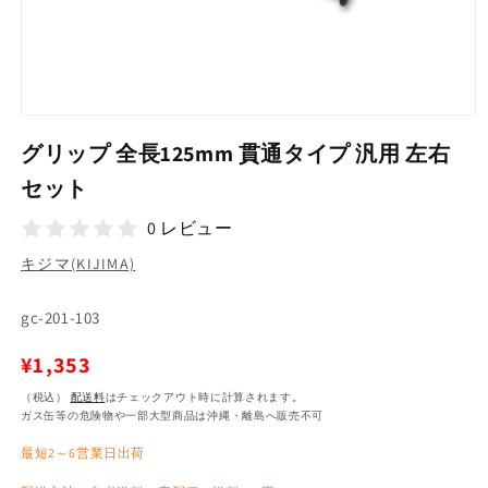
モ
ー
グリップ 全長125mm 貫通タイプ 汎用 左右
ダ
ル
セット
で
メ
0 レビュー
デ
ィ
キジマ(KIJIMA)
ア
(1)
SKU:
を
gc-201-103
開
く
通
¥1,353
常
（税込）
配送料
はチェックアウト時に計算されます。
ガス缶等の危険物や一部大型商品は沖縄・離島へ販売不可
価
最短2～6営業日出荷
格