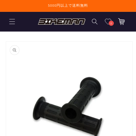
コンテンツに進
5000円以上で送料無料
む
カ
ー
0
ト
商品情報にスキ
ップ