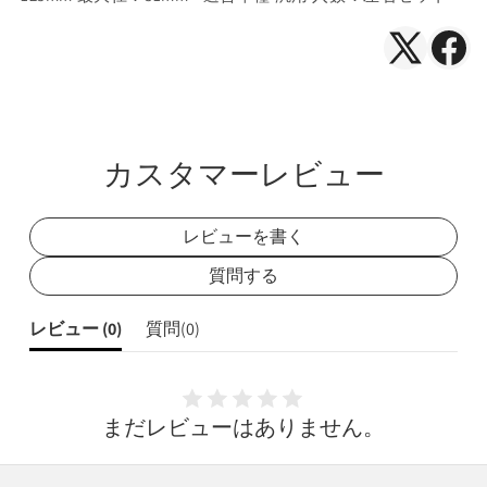
左
左
右
右
X（Twitte
Face
セ
セ
で
で
ッ
ッ
シ
シ
ト
ト
の
の
ェ
ェ
カスタマーレビュー
数
数
ア
ア
量
量
を
を
レビューを書く
減
増
質問する
ら
や
す
す
レビュー (
0
)
質問(
0
)
まだレビューはありません。