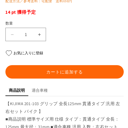
配送方法／参考送料：宅配便 送料698円
14
pt 獲得予定
数量
グ
グ
リ
リ
ッ
ッ
お気に入りに登録
プ
プ
全
全
長
長
カートに追加する
125mm
125mm
貫
貫
商品説明
適合車種
通
通
タ
タ
【KIJIMA 201-103 グリップ 全長125mm 貫通タイプ 汎用 左
イ
イ
右セット バイク 】
プ
プ
汎
汎
■商品説明 標準サイズ用 仕様 タイプ：貫通タイプ 全長：
用
用
125mm 最大径：31mm ■適合車種 汎用 入数：左右セット