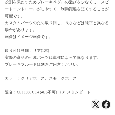
役割を果たすためブレーキペダルの遊びを少なくし、スピ
す
す
ードコントロールがしやすく、制動距離を短くすることが
可能です。
カスタムパーツのため取り回し、長さなどは純正と異なる
場合があります。
画像はイメージ画像です。
取り付け詳細：リア(1本)
実際の商品の付属パーツは車種によって異なります。
ブレーキフルードは別途ご用意ください。
カラー：クリアホース、スモークホース
適合：CB1100EX 14 (ABS不可) リア スタンダード
X（Twitte
Face
で
で