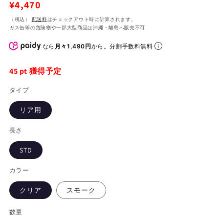
通
¥4,470
常
（税込）
配送料
はチェックアウト時に計算されます。
ガス缶等の危険物や一部大型商品は沖縄・離島へ販売不可
価
格
なら
月々1,490円
から。分割手数料無料
45
pt 獲得予定
タイプ
リア用
長さ
STD
カラー
クリア
スモーク
数量