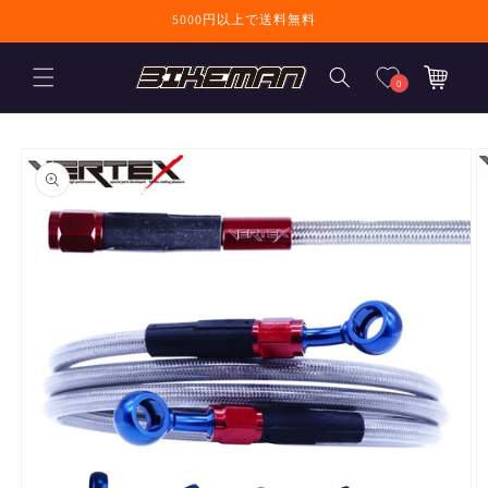
コンテンツに進
5000円以上で送料無料
む
カ
ー
0
ト
商品情報にスキ
ップ