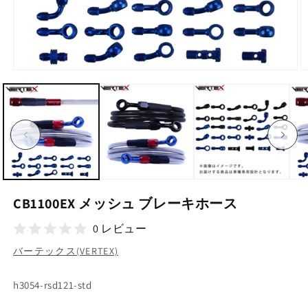
モ
ー
ダ
ル
で
メ
デ
ィ
ア
(1)
(2
を
CB1100EX メッシュ ブレーキホース
開
く
0 レビュー
バーテックス(VERTEX)
SKU:
h3054-rsd121-std