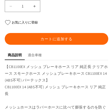
CB1100EX
CB1100EX
メ
メ
ッ
ッ
お気に入りに登録
シ
シ
ュ
ュ
ブ
ブ
カートに追加する
レ
レ
ー
ー
商品説明
適合車種
キ
キ
ホ
ホ
【CB1100EX メッシュ ブレーキホース リア 純正長 クリアホ
ー
ー
ース スモークホース メッシュブレーキホース CB1100EX 14
ス
ス
の
の
(ABS不可) バーテックス】
数
数
CB1100EX 14 (ABS不可) メッシュ ブレーキホース リア 純正
量
量
長
を
を
減
増
メッシュホースはラバーホースに比べて膨張するのを防ぐ
ら
や