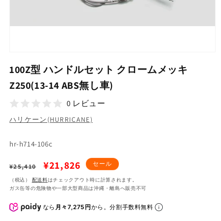
モ
ー
100Z型 ハンドルセット クロームメッキ
ダ
ル
Z250(13-14 ABS無し車)
で
メ
0 レビュー
デ
ィ
ハリケーン(HURRICANE)
ア
(1)
SKU:
を
hr-h714-106c
開
く
通
セ
¥21,826
セール
¥25,410
常
ー
（税込）
配送料
はチェックアウト時に計算されます。
ガス缶等の危険物や一部大型商品は沖縄・離島へ販売不可
価
ル
格
価
なら
月々7,275円
から。分割手数料無料