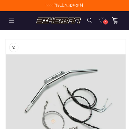
コンテンツに進
5000円以上で送料無料
む
カ
ー
0
ト
商品情報にスキ
ップ