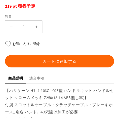
格
219
pt 獲得予定
数量
100Z
100Z
型
型
ハ
ハ
お気に入りに登録
ン
ン
ド
ド
ル
ル
カートに追加する
セ
セ
ッ
ッ
商品説明
適合車種
ト
ト
ク
ク
【ハリケーン H714-106C 100Z型 ハンドルキット ハンドルセ
ロ
ロ
ット クロームメッキ Z250(13-14 ABS無し車)】
ー
ー
ム
ム
付属 スロットルケーブル・クラッチケーブル・ブレーキホ
メ
メ
ース_別途 ハンドルの穴開け加工が必要
ッ
ッ