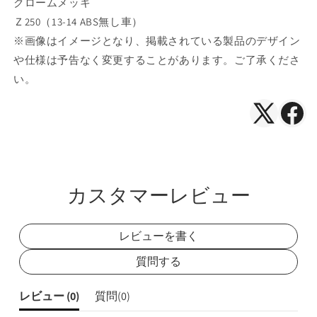
クロームメッキ
キ
キ
Ｚ250（13-14 ABS無し車）
Z250(13-
Z250(13-
※画像はイメージとなり、掲載されている製品のデザイン
14
14
や仕様は予告なく変更することがあります。ご了承くださ
ABS
ABS
無
無
い。
し
し
車)
車)
X（Twitte
Face
の
の
で
で
数
数
シ
シ
量
量
を
を
ェ
ェ
カスタマーレビュー
減
増
ア
ア
ら
や
す
す
レビューを書く
質問する
レビュー (
0
)
質問(
0
)