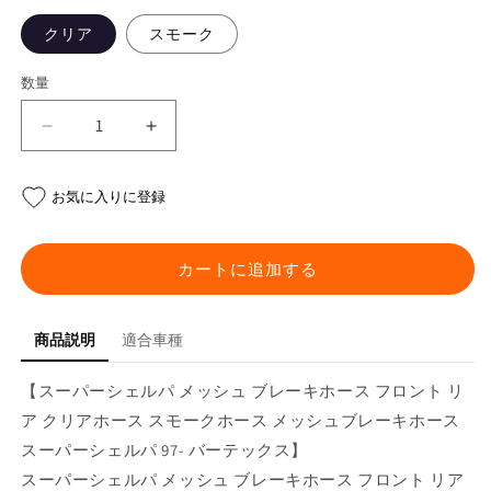
クリア
スモーク
数量
ス
ス
ー
ー
パ
パ
お気に入りに登録
ー
ー
シ
シ
ェ
ェ
カートに追加する
ル
ル
パ
パ
商品説明
適合車種
メ
メ
ッ
ッ
【スーパーシェルパ メッシュ ブレーキホース フロント リ
シ
シ
ア クリアホース スモークホース メッシュブレーキホース
ュ
ュ
スーパーシェルパ 97- バーテックス】
ブ
ブ
レ
レ
スーパーシェルパ メッシュ ブレーキホース フロント リア