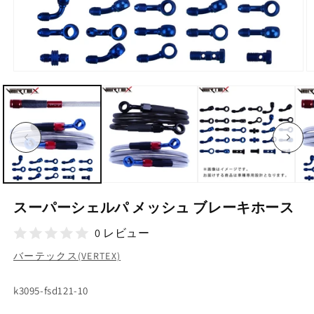
モ
ー
ダ
ル
で
メ
デ
ィ
ア
(1)
(2
を
スーパーシェルパ メッシュ ブレーキホース
開
く
0 レビュー
バーテックス(VERTEX)
SKU:
k3095-fsd121-10