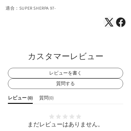
適合：SUPER SHERPA 97-
X（Twitte
Face
で
で
シ
シ
ェ
ェ
カスタマーレビュー
ア
ア
レビューを書く
質問する
レビュー (
0
)
質問(
0
)
まだレビューはありません。