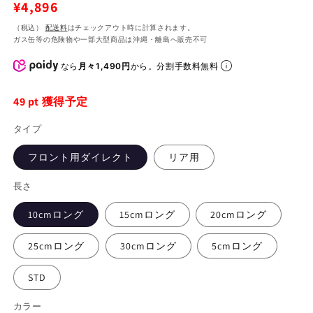
通
¥4,896
常
（税込）
配送料
はチェックアウト時に計算されます。
ガス缶等の危険物や一部大型商品は沖縄・離島へ販売不可
価
格
なら
月々1,490円
から。分割手数料無料
49
pt 獲得予定
タイプ
フロント用ダイレクト
リア用
長さ
10cmロング
15cmロング
20cmロング
25cmロング
30cmロング
5cmロング
STD
カラー