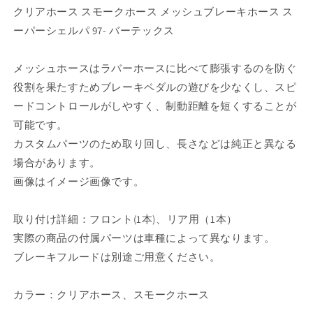
ー
ー
クリアホース スモークホース メッシュブレーキホース ス
キ
キ
ーパーシェルパ 97- バーテックス
ホ
ホ
ー
ー
メッシュホースはラバーホースに比べて膨張するのを防ぐ
ス
ス
役割を果たすためブレーキペダルの遊びを少なくし、スピ
の
の
ードコントロールがしやすく、制動距離を短くすることが
数
数
可能です。
量
量
を
を
カスタムパーツのため取り回し、長さなどは純正と異なる
減
増
場合があります。
ら
や
画像はイメージ画像です。
す
す
取り付け詳細：フロント(1本)、リア用（1本）
実際の商品の付属パーツは車種によって異なります。
ブレーキフルードは別途ご用意ください。
カラー：クリアホース、スモークホース