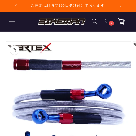
コンテンツに進
ません
ご注文は24時間365日受け付けております
む
カ
ー
0
ト
商品情報にスキ
ップ