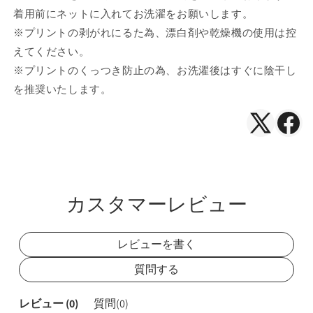
着用前にネットに入れてお洗濯をお願いします。
※プリントの剥がれにるた為、漂白剤や乾燥機の使用は控
えてください。
※プリントのくっつき防止の為、お洗濯後はすぐに陰干し
を推奨いたします。
X（Twitte
Face
で
で
シ
シ
ェ
ェ
カスタマーレビュー
ア
ア
レビューを書く
質問する
レビュー (
0
)
質問(
0
)