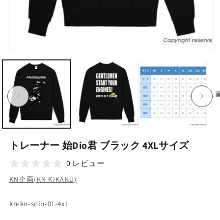
モ
ー
ダ
ル
で
メ
デ
ィ
ア
(1)
(2
を
トレーナー 始Dio君 ブラック 4XLサイズ
開
く
0 レビュー
KN企画(KN KIKAKU)
SKU:
kn-kn-sdio-01-4xl