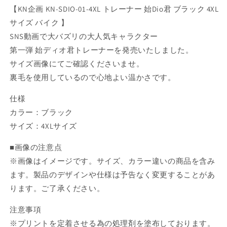
【KN企画 KN-SDIO-01-4XL トレーナー 始Dio君 ブラック 4XL
ッ
ッ
サイズ バイク 】
ク
ク
4XL
4XL
SNS動画で大バズリの大人気キャラクター
サ
サ
第一弾 始ディオ君トレーナーを発売いたしました。
イ
イ
サイズ画像にてご確認くださいませ。
ズ
ズ
裏毛を使用しているので心地よい温かさです。
の
の
数
数
仕様
量
量
カラー：ブラック
を
を
サイズ：4XLサイズ
減
増
ら
や
■画像の注意点
す
す
※画像はイメージです。サイズ、カラー違いの商品を含み
ます。製品のデザインや仕様は予告なく変更することがあ
ります。ご了承ください。
注意事項
※プリントを定着させる為の処理剤を塗布しております。