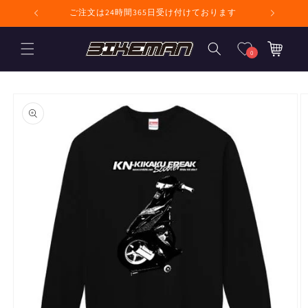
コンテンツに進
ません
ご注文は24時間365日受け付けております
む
カ
ー
0
ト
商品情報にスキ
ップ