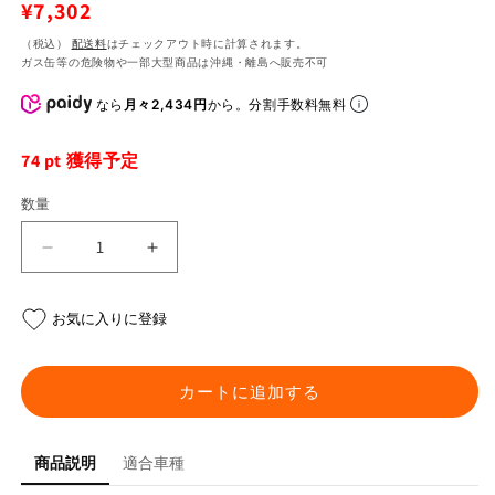
通
¥7,302
常
（税込）
配送料
はチェックアウト時に計算されます。
ガス缶等の危険物や一部大型商品は沖縄・離島へ販売不可
価
格
なら
月々2,434円
から。分割手数料無料
74
pt 獲得予定
数量
ト
ト
レ
レ
ー
ー
お気に入りに登録
ナ
ナ
ー
ー
始
始
カートに追加する
Dio
Dio
君
君
商品説明
適合車種
ブ
ブ
ラ
ラ