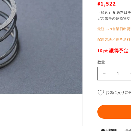
通
¥1,522
常
（税込）
配送料
は
ガス缶等の危険物や
価
格
最短3～9営業日出荷
配送方法／参考送料
16
pt 獲得予定
数量
オ
イ
ル
お気に入りに
フ
ィ
ル
タ
ー
商品説明
適