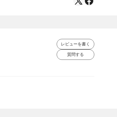
X（Twitter）
Facebook
で
で
シ
シ
ェ
ェ
ア
ア
レビューを書く
質問する