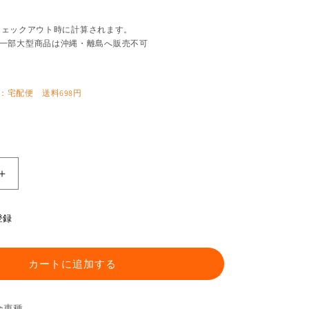
チェックアウト時に計算されます。
一部大型商品は沖縄・離島へ販売不可
：宅配便 送料698円
オ
イ
ル
登録
フ
ィ
ル
カートに追加する
タ
ー
合車種