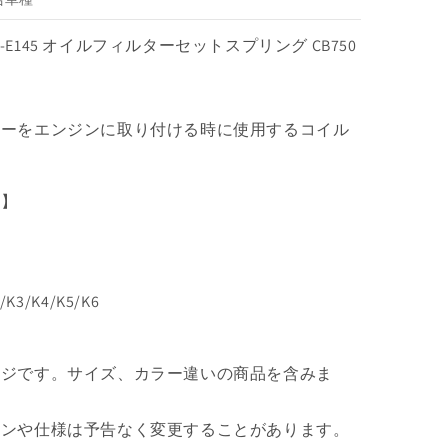
セ
ッ
H75-E145 オイルフィルターセットスプリング CB750
ト
ス
プ
リ
ターをエンジンに取り付ける時に使用するコイル
ン
グ
CB750
番】
の
数
量
を
2/K3/K4/K5/K6
増
や
す
ージです。サイズ、カラー違いの商品を含みま
インや仕様は予告なく変更することがあります。