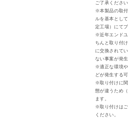
ご了承くださ
※本製品の取
ルを基本とし
定工場）にて
※近年エンド
ちんと取り付
に交換されて
ない事案が発
※適正な環境
どが発生する
※取り付けに
態が違うため
ます。
※取り付けは
ください。