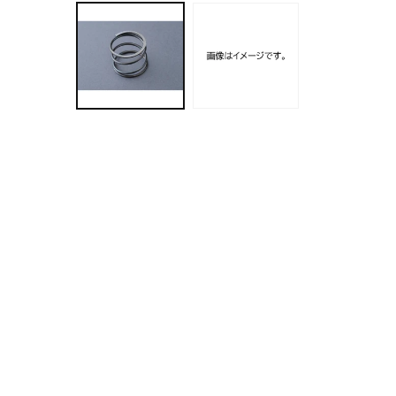
ー
ダ
ル
で
メ
デ
ィ
ア
(1)
を
開
く