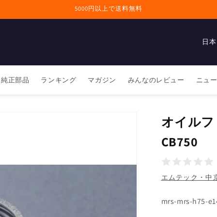
5000円以上で送料無料
国
/
地
純正部品
ランキング
マガジン
みんなのレビュー
ニュ
域
オイルフ
CB750
エムテック・中京(
SKU:
mrs-mrs-h75-e1