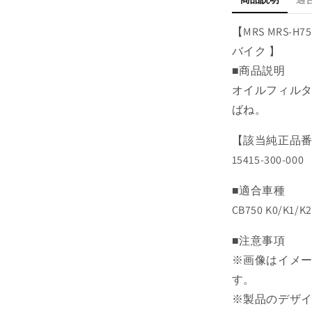
セ
ッ
【MRS MRS-
ト
バイク 】
ス
■商品説明
プ
リ
オイルフィル
ン
ばね。
グ
CB750
【該当純正品
の
15415-300-000
数
量
■適合車種
を
CB750 K0/K1/K
減
ら
■注意事項
す
※画像はイメ
す。
※製品のデザ