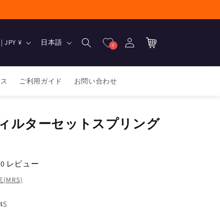
ロ
カ
グ
言
ー
日本 | JPY ¥
日本語
0
イ
語
ト
ン
ース
ご利用ガイド
お問い合わせ
ィルターセットスプリング
0 レビュー
MRS)
45