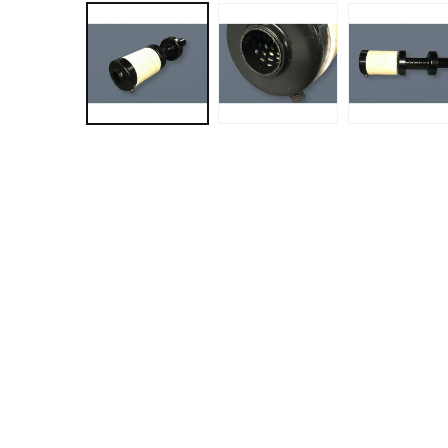
ー
ダ
ル
で
メ
デ
ィ
ア
(1)
を
開
く