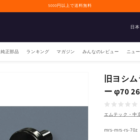
5000円以上で送料無料
国
/
地
純正部品
ランキング
マガジン
みんなのレビュー
ニュ
域
旧ヨシム
ー φ70 
エムテック・中京(
SKU:
mrs-mrs-rs-70z