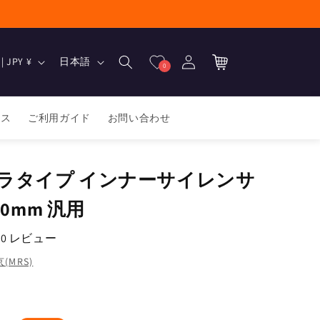
ロ
カ
グ
言
ー
日本 | JPY ¥
日本語
0
イ
語
ト
ン
ース
ご利用ガイド
お問い合わせ
ラタイプ インナーサイレンサ
260mm 汎用
0 レビュー
MRS)