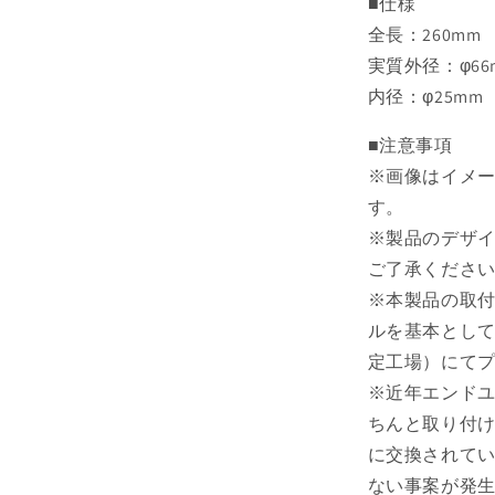
■仕様
す
全長：260mm
実質外径：φ66
内径：φ25mm
■注意事項
※画像はイメ
す。
※製品のデザ
ご了承くださ
※本製品の取
ルを基本とし
定工場）にて
※近年エンド
ちんと取り付
に交換されて
ない事案が発