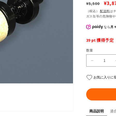
通
セ
¥3,8
¥5,500
常
ー
（税込）
配送料
は
ガス缶等の危険物や
価
ル
格
価
なら
月々
格
39
pt 獲得予定
数量
旧
ヨ
シ
お気に入りに
ム
ラ
タ
イ
プ
商品説明
適
イ