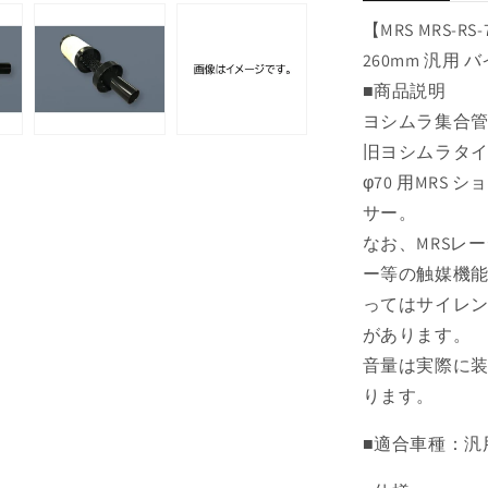
ン
【MRS MRS-
ナ
260mm 汎用 
ー
■商品説明
サ
イ
ヨシムラ集合
レ
旧ヨシムラタイ
ン
φ70 用MR
サ
サー。
ー
なお、MRSレ
φ70
260mm
ー等の触媒機
汎
ってはサイレ
用
があります。
の
音量は実際に
数
ります。
量
を
■適合車種：汎
減
ら