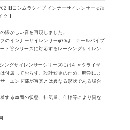
ン
RS-70Z 旧ヨシムラタイプ インナーサイレンサー φ70
ナ
バイク 】
ー
サ
イ
管の懐かしい音を再現しました。
レ
プのインナーサイレンサーφ70は、テールパイプ
ン
S ショート管シリーズに対応するレーシングサイレン
サ
ー
ーシングサイレンサーシリーズにはキャタライザ
φ70
260mm
能は付属しておらず、設計変更のため、時期によ
汎
ンサーエンド部が写真とは異なる形状である場合
用
の
装着する車両の状態、排気量、仕様等により異な
数
量
を
用
増
や