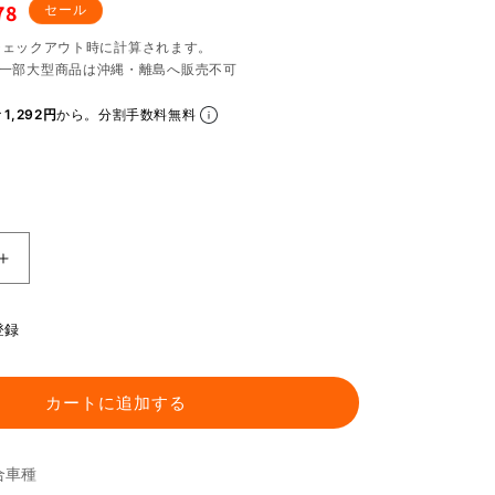
78
セール
チェックアウト時に計算されます。
一部大型商品は沖縄・離島へ販売不可
1,292円
から。分割手数料無料
旧
ヨ
シ
登録
ム
ラ
タ
カートに追加する
イ
プ
合車種
イ