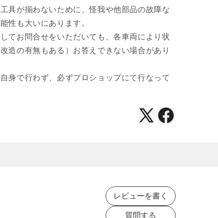
や工具が揃わないために、怪我や他部品の故障な
可能性も大いにあります。
関してお問合せをいただいても、各車両により状
（改造の有無もある）お答えできない場合があり
ご自身で行わず、必ずプロショップにて行なって
X（Twitter）
Facebook
で
で
シ
シ
ェ
ェ
ア
ア
レビューを書く
質問する