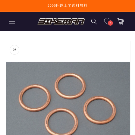
コンテンツに進
5000円以上で送料無料
む
カ
ー
0
ト
商品情報にスキ
ップ