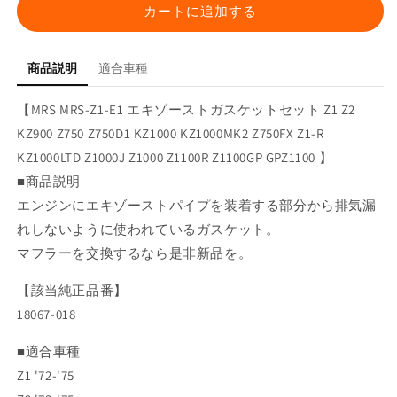
ト
ト
カートに追加する
ガ
ガ
ス
ス
商品説明
適合車種
ケ
ケ
ッ
ッ
【MRS MRS-Z1-E1 エキゾーストガスケットセット Z1 Z2
ト
ト
KZ900 Z750 Z750D1 KZ1000 KZ1000MK2 Z750FX Z1-R
セ
セ
KZ1000LTD Z1000J Z1000 Z1100R Z1100GP GPZ1100 】
ッ
ッ
ト
ト
■商品説明
Z1
Z1
エンジンにエキゾーストパイプを装着する部分から排気漏
Z2
Z2
れしないように使われているガスケット。
KZ900
KZ900
マフラーを交換するなら是非新品を。
Z750
Z750
Z750D1
Z750D1
【該当純正品番】
KZ1000
KZ1000
KZ1000MK2
KZ1000MK2
18067-018
Z750FX
Z750FX
Z1-
Z1-
■適合車種
R
R
Z1 '72-'75
KZ1000LTD
KZ1000LTD