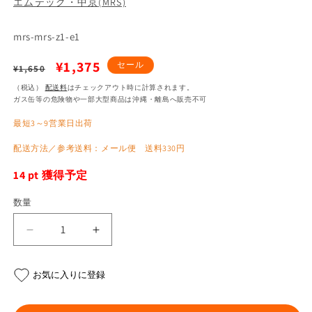
エムテック・中京(MRS)
SKU:
mrs-mrs-z1-e1
通
セ
¥1,375
セール
¥1,650
常
ー
（税込）
配送料
はチェックアウト時に計算されます。
ガス缶等の危険物や一部大型商品は沖縄・離島へ販売不可
価
ル
最短3～9営業日出荷
格
価
格
配送方法／参考送料：メール便 送料330円
14
pt 獲得予定
数量
エ
エ
キ
キ
ゾ
ゾ
お気に入りに登録
ー
ー
ス
ス