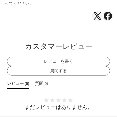
ってください。
X（Twitte
Face
で
で
シ
シ
ェ
ェ
カスタマーレビュー
ア
ア
レビューを書く
質問する
レビュー (
0
)
質問(
0
)
まだレビューはありません。