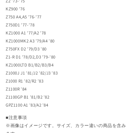
Z2 '73-'75
Z1000J
Z1000J
KZ900 '76
Z1000
Z1000
Z1100R
Z1100R
Z750 A4,A5 '76-'77
Z1100GP
Z1100GP
Z750D1 '77-'78
GPZ1100
GPZ1100
KZ1000 A1 '77/A2 '78
の
の
KZ1000MK2 A3 '79/A4 '80
数
数
量
量
Z750FX D2 '79/D3 '80
を
を
Z1-R D1 '78/D2,D3 '79-'80
減
増
KZ1000LTD B1/B2/B3/B4
ら
や
Z1000J J1 '81/J2 '82/J3 '83
す
す
Z1000 R1 '82/R2 '83
Z1100R '84
Z1100GP B1 '81/B2 '82
GPZ1100 A1 '83/A2 '84
■注意事項
※画像はイメージです。サイズ、カラー違いの商品を含み