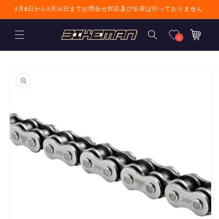
コンテンツに進
8月8日から8月16日までお問合せ対応及び出荷は行っておりません
む
カ
ー
0
ト
商品情報にスキ
ップ