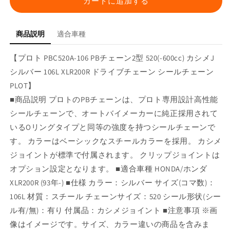
カートに追加する
型
型
520(-600cc)
520(-600cc)
カ
カ
商品説明
適合車種
シ
シ
メ
メ
【プロト PBC520A-106 PBチェーン2型 520(-600cc) カシメJ
J
J
シルバー 106L XLR200R ドライブチェーン シールチェーン
シ
シ
PLOT】
ル
ル
■商品説明 プロトのPBチェーンは、プロト専用設計高性能
バ
バ
シールチェーンで、オートバイメーカーに純正採用されて
ー
ー
いるOリングタイプと同等の強度を持つシールチェーンで
106L
106L
XLR200R
XLR200R
す。 カラーはベーシックなスチールカラーを採用。 カシメ
の
の
ジョイントが標準で付属されます。 クリップジョイントは
数
数
オプション設定となります。 ■適合車種 HONDA/ホンダ
量
量
XLR200R (93年-) ■仕様 カラー：シルバー サイズ(コマ数)：
を
を
106L 材質：スチール チェーンサイズ：520 シール形状(シー
減
増
ル有/無)：有り 付属品：カシメジョイント ■注意事項 ※画
ら
や
像はイメージです。サイズ、カラー違いの商品を含みま
す
す