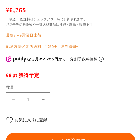
通
¥6,765
常
（税込）
配送料
はチェックアウト時に計算されます。
ガス缶等の危険物や一部大型商品は沖縄・離島へ販売不可
価
最短3～9営業日出荷
格
配送方法／参考送料：宅配便 送料698円
なら
月々2,255円
から。分割手数料無料
68
pt 獲得予定
数量
PB
PB
チ
チ
ェ
ェ
お気に入りに登録
ー
ー
ン
ン
2
2