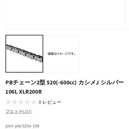
モ
ー
ダ
ル
で
メ
デ
ィ
ア
(1)
(2
PBチェーン2型 520(-600cc) カシメJ シルバー
を
開
106L XLR200R
く
0 レビュー
プロト(PLOT)
SKU:
plot-pbc520a-106