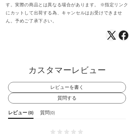
す。実際の商品とは異なる場合があります。 ※指定リンク
にカットして出荷する為、キャンセルはお受けできませ
ん。予めご了承下さい。
X（Twitte
Face
で
で
シ
シ
ェ
ェ
カスタマーレビュー
ア
ア
レビューを書く
質問する
レビュー (
0
)
質問(
0
)