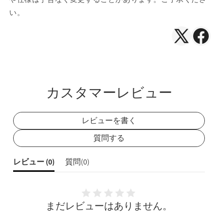
数
数
い。
量
量
を
を
X（Twitte
Face
減
増
ら
や
で
で
す
す
シ
シ
ェ
ェ
カスタマーレビュー
ア
ア
レビューを書く
質問する
レビュー (
0
)
質問(
0
)
まだレビューはありません。