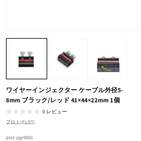
モ
ー
ダ
ル
で
メ
デ
ィ
ア
(1)
(2
ワイヤーインジェクター ケーブル外径5-
を
開
8mm ブラック/レッド 41×44×22mm 1個
く
0 レビュー
プロト(PLOT)
SKU:
plot-pgr0001