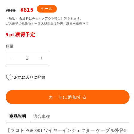
通
セ
¥815
セール
¥935
常
ー
（税込）
配送料
はチェックアウト時に計算されます。
ガス缶等の危険物や一部大型商品は沖縄・離島へ販売不可
価
ル
9
pt 獲得予定
格
価
格
数量
ワ
ワ
イ
イ
ヤ
ヤ
お気に入りに登録
ー
ー
イ
イ
ン
ン
カートに追加する
ジ
ジ
ェ
ェ
商品説明
適合車種
ク
ク
タ
タ
【プロト PGR0001 ワイヤーインジェクター ケーブル外径5-
ー
ー