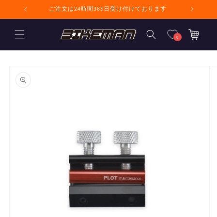
コンテンツに進
ません
ご注文は24時間365日受け付けております
む
カ
ー
0
ト
商品情報にスキ
ップ