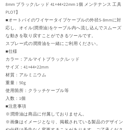
8mm ブラック/レッド 41×44×22mm 1個 メンテナンス 工具
ケ
ケ
PLOT】
ー
ー
ブ
ブ
■オートバイのワイヤータイプケーブルの外径5-8mmに対
ル
ル
応し、オイル(潤滑油)をケーブル内へ流し込んでスムーズ
外
外
な動きを取り戻すことができるツールです。
径
径
スプレー式の潤滑油を一緒にご利用ください。
5-
5-
■仕様
8mm
8mm
カラー：アルマイトブラック/レッド
ブ
ブ
ラ
ラ
サイズ：41×44×22mm
ッ
ッ
材質：アルミニウム
ク/
ク/
重量：50g
レ
レ
使用箇所：クラッチケーブル等
ッ
ッ
入数：1個
ド
ド
■注意事項
41×44×22mm
41×44×22mm
※潤滑油は商品に付属しておりません。
1
1
個
個
※画像はイメージとなり、掲載されている製品のデザイン
の
の
や仕様は予告なく変更することがあります。ご了承くださ