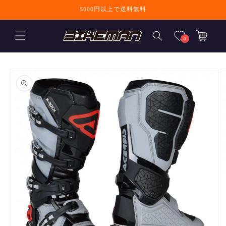
コンテンツに進
5000円以上で送料無料
む
カ
ー
0
ト
商品情報にスキ
ップ