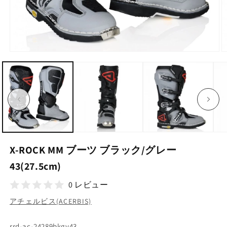
モ
ー
ダ
ル
で
メ
デ
ィ
ア
(1)
(2
を
X-ROCK MM ブーツ ブラック/グレー
開
く
43(27.5cm)
0 レビュー
アチェルビス(ACERBIS)
SKU:
rrd-ac-24289bkgy43