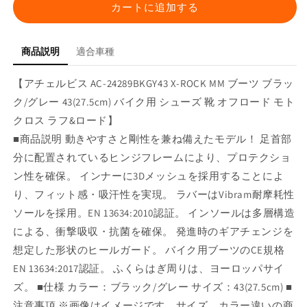
ツ
ツ
カートに追加する
ブ
ブ
ラ
ラ
ッ
ッ
商品説明
適合車種
ク/
ク/
グ
グ
【アチェルビス AC-24289BKGY43 X-ROCK MM ブーツ ブラッ
レ
レ
ク/グレー 43(27.5cm) バイク用 シューズ 靴 オフロード モト
ー
ー
クロス ラフ&ロード】
43(27.5cm)
43(27.5cm)
■商品説明 動きやすさと剛性を兼ね備えたモデル！ 足首部
の
の
分に配置されているヒンジフレームにより、プロテクショ
数
数
ン性を確保。 インナーに3Dメッシュを採用することによ
量
量
り、フィット感・吸汗性を実現。 ラバーはVibram耐摩耗性
を
を
減
増
ソールを採用。EN 13634:2010認証。 インソールは多層構造
ら
や
による、衝撃吸収・抗菌を確保。 発進時のギアチェンジを
す
す
想定した形状のヒールガード。 バイク用ブーツのCE規格
EN 13634:2017認証。 ふくらはぎ周りは、ヨーロッパサイ
ズ。 ■仕様 カラー：ブラック/グレー サイズ：43(27.5cm) ■
注意事項 ※画像はイメージです。サイズ、カラー違いの商