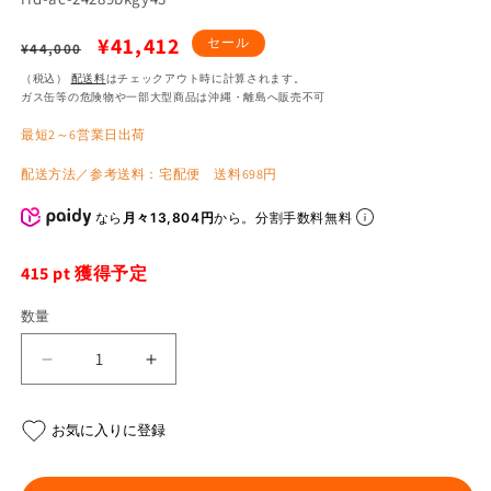
通
セ
¥41,412
セール
¥44,000
常
ー
（税込）
配送料
はチェックアウト時に計算されます。
ガス缶等の危険物や一部大型商品は沖縄・離島へ販売不可
価
ル
最短2～6営業日出荷
格
価
格
配送方法／参考送料：宅配便 送料698円
なら
月々13,804円
から。分割手数料無料
415
pt 獲得予定
数量
X-
X-
ROCK
ROCK
MM
MM
お気に入りに登録
ブ
ブ
ー
ー