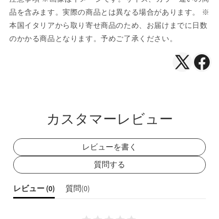
品を含みます。実際の商品とは異なる場合があります。 ※
本国イタリアから取り寄せ商品のため、お届けまでに日数
のかかる商品となります。予めご了承ください。
X（Twitte
Face
で
で
シ
シ
ェ
ェ
カスタマーレビュー
ア
ア
レビューを書く
質問する
レビュー (
0
)
質問(
0
)