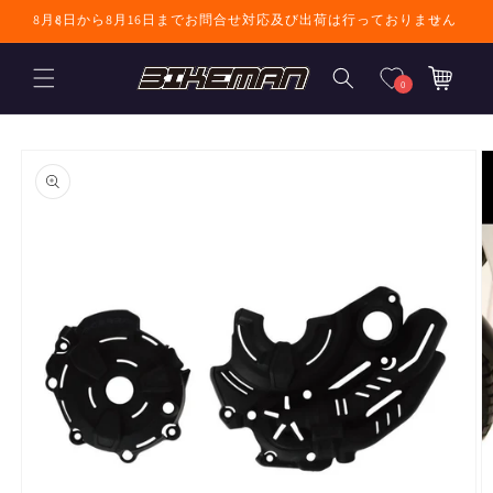
コンテンツに進
8月8日から8月16日までお問合せ対応及び出荷は行っておりません
む
カ
ー
0
ト
商品情報にスキ
ップ