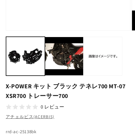
モ
ー
ダ
ル
で
メ
デ
ィ
ア
(1)
(2
X-POWER キット ブラック テネレ700 MT-07
を
開
XSR700 トレーサー700
く
0 レビュー
アチェルビス(ACERBIS)
SKU:
rrd-ac-25138bk