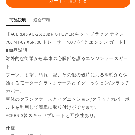
カートに追加する
ラ
ラ
ッ
ッ
ク
ク
商品説明
適合車種
テ
テ
【ACERBIS AC-25138BK X-POWER キット ブラック テネレ
ネ
ネ
レ
レ
700 MT-07 XSR700 トレーサー700 バイク エンジン ガード】
700
700
■商品説明
MT-
MT-
対外的な衝撃から車体の心臓部を護るエンジンケースガー
07
07
ド
XSR700
XSR700
ト
ト
ブーツ、衝撃、汚れ、泥、その他の破片による摩耗から保
レ
レ
護するモータークランクケースとイグニッション/クラッチ
ー
ー
カバー。
サ
サ
車体のクランクケースとイグニッション/クラッチカバーボ
ー
ー
ルトを利用して簡単に取り付けができます。
700
700
ACERBIS製スキッドプレートと互換性あり。
の
の
数
数
仕様
量
量