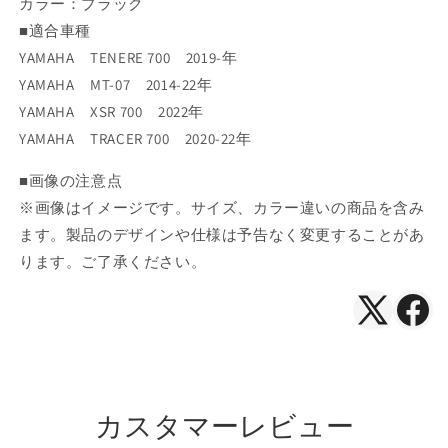
カラー：ブラック
を
を
■適合車種
減
増
YAMAHA TENERE 700 2019-年
ら
や
す
す
YAMAHA MT-07 2014-22年
YAMAHA XSR 700 2022年
YAMAHA TRACER 700 2020-22年
■画像の注意点
※画像はイメージです。サイズ、カラー違いの商品を含み
ます。製品のデザインや仕様は予告なく変更することがあ
ります。ご了承ください。
X（Twitte
Face
で
で
シ
シ
ェ
ェ
カスタマーレビュー
ア
ア