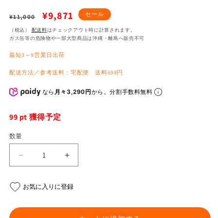
通
セ
¥9,871
セール
¥11,000
常
ー
（税込）
配送料
はチェックアウト時に計算されます。
ガス缶等の危険物や一部大型商品は沖縄・離島へ販売不可
価
ル
最短3～9営業日出荷
格
価
格
配送方法／参考送料：宅配便 送料698円
なら
月々3,290円
から。分割手数料無料
99
pt 獲得予定
数量
X-
X-
POWER
POWER
キ
キ
お気に入りに登録
ッ
ッ
ト
ト
ブ
ブ