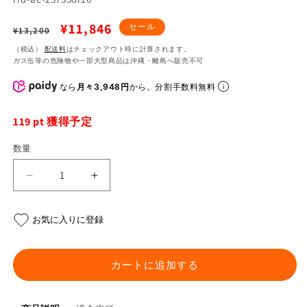
通
セ
¥11,846
セール
¥13,200
常
ー
（税込）
配送料
はチェックアウト時に計算されます。
ガス缶等の危険物や一部大型商品は沖縄・離島へ販売不可
価
ル
格
価
なら
月々3,948円
から。分割手数料無料
格
119
pt 獲得予定
数量
ス
ス
キ
キ
ッ
ッ
お気に入りに登録
ド
ド
プ
プ
レ
レ
カートに追加する
ー
ー
ト
ト