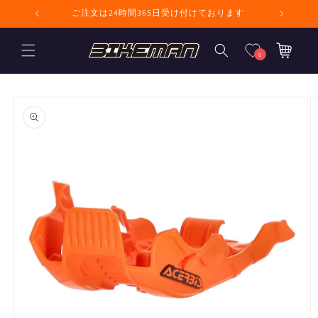
コンテンツに進
ません
ご注文は24時間365日受け付けております
む
カ
ー
0
ト
商品情報にスキ
ップ