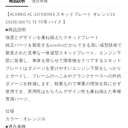
商品説明
適合車種
オ
オ
レ
レ
【ACERBIS AC-25755OR16 スキッドプレート オレンジ16
ン
ン
SX250/300 TC TE TX等 バイク 】
ジ
ジ
■商品説明
16
16
SX250/300
SX250/300
強度とデザインを兼ね揃えたスキッドプレート
TC
TC
純正パーツを製造するacerbisだからできる高い成型技術で
TE
TE
製造された見事な一体成型スキッドプレート。エンジン下
TX
TX
等
等
部に装着し、車体を滑らせて障害物をクリアするスキッド
の
の
プレートはダメージを受けやすいエンジン下部をしっかり
数
数
とガードし、フレームのへこみやクランクケースへの外的
量
量
ダメージを軽減します。軽量なので車重の増加を気にせず
を
を
使用でき、実用性はもちろんデザイン性も兼ね揃えた車種
減
増
専用パーツ。
ら
や
す
す
仕様
カラー：オレンジ16
■適合車種