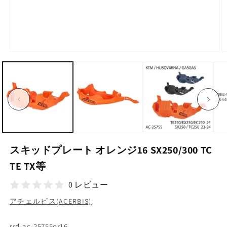
モ
ー
ダ
ル
で
メ
デ
ィ
ア
(1)
(2
を
スキッドプレート オレンジ16 SX250/300 TC
開
く
TE TX等
0 レビュー
アチェルビス(ACERBIS)
SKU:
rrd-ac-25755or16