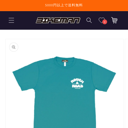
コンテンツに進
5000円以上で送料無料
む
カ
ー
0
ト
商品情報にスキ
ップ