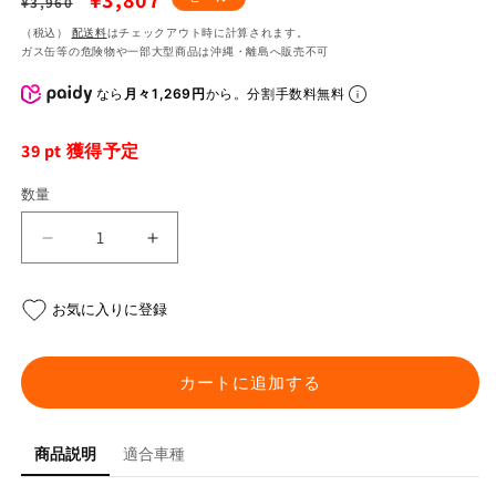
¥3,807
¥3,960
常
ー
（税込）
配送料
はチェックアウト時に計算されます。
ガス缶等の危険物や一部大型商品は沖縄・離島へ販売不可
価
ル
格
価
なら
月々1,269円
から。分割手数料無料
格
39
pt 獲得予定
数量
ラ
ラ
フ
フ
ロ
ロ
お気に入りに登録
コ
コ
ド
ド
ラ
ラ
カートに追加する
イ
イ
T
T
商品説明
適合車種
シ
シ
ャ
ャ