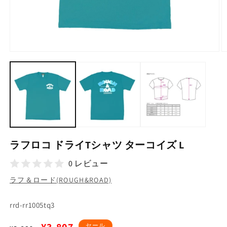
モ
ー
ダ
ル
で
メ
デ
ィ
ア
(1)
(2
ラフロコ ドライTシャツ ターコイズ L
を
開
0 レビュー
く
ラフ＆ロード(ROUGH&ROAD)
SKU:
rrd-rr1005tq3
通
セ
セール