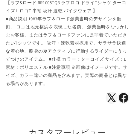
【ラフ&ロード RR1005TQ3 ラフロコ ドライTシャツ ターコ
ツ
ツ
イズ L ロゴT 半袖 吸汗 速乾 バイクウェア 】
タ
タ
ー
ー
■商品説明 1983年ラフ＆ロード創業当時のデザインを復
コ
コ
刻。 ロコは地元横浜を表現した名前。 創業当時をなつかし
イ
イ
むお客様、またはラフ＆ロードファンに是非着ていただき
ズ
ズ
たいTシャツです。 吸汗・速乾素材採用で、サラサラ快適
L
L
な着心地、酷暑の夏アクティブに行動するライダーにうっ
の
の
てつけのアイテム。 ■仕様 カラー：ターコイズ サイズ：L
数
数
素材：ポリエステル ■注意事項 ※画像はイメージです。サ
量
量
を
を
イズ、カラー違いの商品を含みます。実際の商品とは異な
減
増
る場合があります。
ら
や
す
す
X（Twitte
Face
で
で
シ
シ
ェ
ェ
カスタマーレビュー
ア
ア