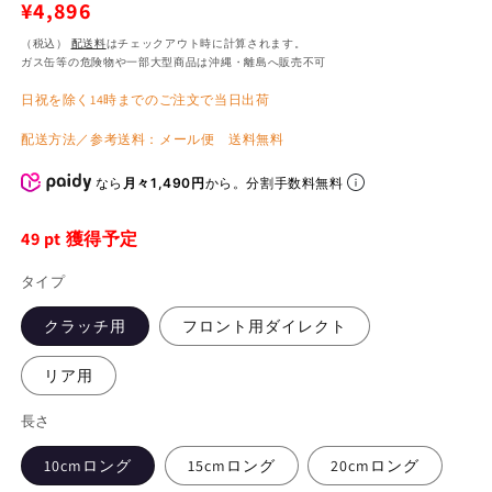
通
¥4,896
常
（税込）
配送料
はチェックアウト時に計算されます。
ガス缶等の危険物や一部大型商品は沖縄・離島へ販売不可
価
日祝を除く14時までのご注文で当日出荷
格
配送方法／参考送料：メール便 送料無料
なら
月々1,490円
から。分割手数料無料
49
pt 獲得予定
タイプ
クラッチ用
フロント用ダイレクト
リア用
長さ
10cmロング
15cmロング
20cmロング