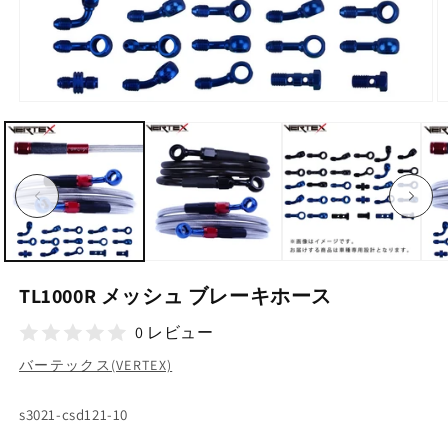
モ
ー
ダ
ル
で
メ
デ
ィ
ア
(1)
(2
を
TL1000R メッシュ ブレーキホース
開
く
0 レビュー
バーテックス(VERTEX)
SKU:
s3021-csd121-10