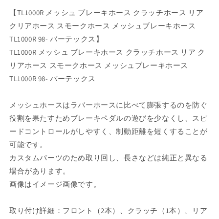
ホ
ホ
【TL1000R メッシュ ブレーキホース クラッチホース リア
ー
ー
クリアホース スモークホース メッシュブレーキホース
ス
ス
の
の
TL1000R 98- バーテックス】
数
数
TL1000R メッシュ ブレーキホース クラッチホース リア ク
量
量
リアホース スモークホース メッシュブレーキホース
を
を
TL1000R 98- バーテックス
減
増
ら
や
メッシュホースはラバーホースに比べて膨張するのを防ぐ
す
す
役割を果たすためブレーキペダルの遊びを少なくし、スピ
ードコントロールがしやすく、制動距離を短くすることが
可能です。
カスタムパーツのため取り回し、長さなどは純正と異なる
場合があります。
画像はイメージ画像です。
取り付け詳細：フロント（2本）、クラッチ（1本）、リア