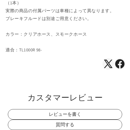
（1本）
実際の商品の付属パーツは車種によって異なります。
ブレーキフルードは別途ご用意ください。
カラー：クリアホース、スモークホース
適合：TL1000R 98-
X（Twitte
Face
で
で
シ
シ
ェ
ェ
カスタマーレビュー
ア
ア
レビューを書く
質問する