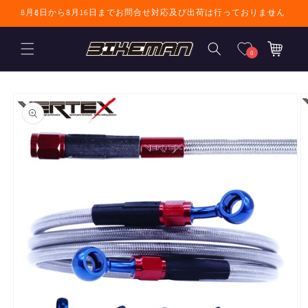
コンテンツに進
8月8日から8月16日までお問合せ対応及び出荷は行っておりません
む
カ
ー
0
ト
商品情報にスキ
ップ