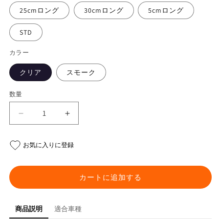
25cmロング
30cmロング
5cmロング
STD
カラー
クリア
スモーク
数量
TL1000R
TL1000R
メ
メ
ッ
ッ
お気に入りに登録
シ
シ
ュ
ュ
ブ
ブ
カートに追加する
レ
レ
ー
ー
商品説明
適合車種
キ
キ