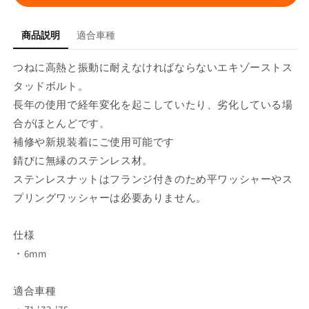
ト
ト
ス
ス
タ
タ
商品説明
適合車種
ッ
ッ
ド
ド
つねに高熱と振動に耐えなければならないエキゾーストス
ボ
ボ
タッドボルト。
ル
ル
長年の使用で経年変化を起こしていたり、劣化している場
ト
ト
合がほとんどです。
セ
セ
補修や新規装着にご使用可能です
ッ
ッ
錆びに無縁のステンレス材。
ト
ト
ステンレスナットはフランジ付きのため平ワッシャーやス
外
外
プリングワッシャーは必要ありません。
径
径
6mm
6mm
Z1
Z1
仕様
Z2
Z2
・6mm
KZ900
KZ900
Z750A
Z750A
の
の
適合車種
数
数