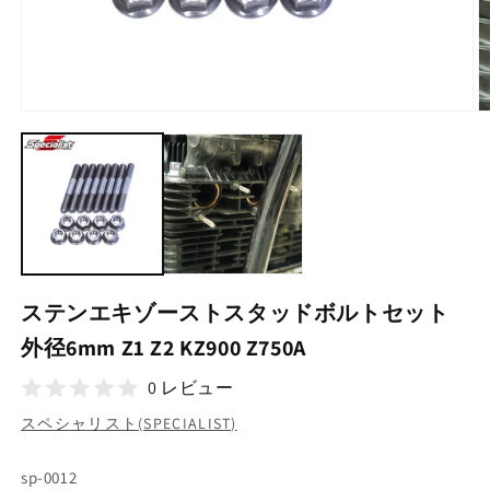
モ
ー
ダ
ル
で
メ
デ
ィ
ア
(1)
(2
ステンエキゾーストスタッドボルトセット
を
開
外径6mm Z1 Z2 KZ900 Z750A
く
0 レビュー
スペシャリスト(SPECIALIST)
SKU:
sp-0012