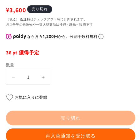
通
¥3,600
売り切れ
常
（税込）
配送料
はチェックアウト時に計算されます。
ガス缶等の危険物や一部大型商品は沖縄・離島へ販売不可
価
格
なら
月々1,200円
から。分割手数料無料
36
pt 獲得予定
数量
ス
ス
テ
テ
ン
ン
お気に入りに登録
エ
エ
キ
キ
ゾ
ゾ
売り切れ
ー
ー
ス
ス
再入荷通知を受け取る