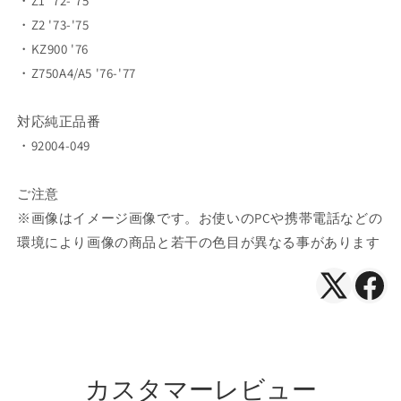
・Z1 '72-'75
量
量
・Z2 '73-'75
を
を
・KZ900 '76
減
増
・Z750A4/A5 '76-'77
ら
や
す
す
対応純正品番
・92004-049
ご注意
※画像はイメージ画像です。お使いのPCや携帯電話などの
環境により画像の商品と若干の色目が異なる事があります
X（Twitte
Face
で
で
シ
シ
ェ
ェ
カスタマーレビュー
ア
ア