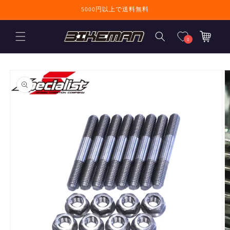
コンテンツに進
5000円以上で送料無料
む
カ
ー
0
ト
商品情報にスキ
ップ