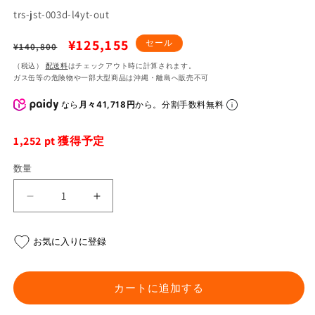
SKU:
trs-jst-003d-l4yt-out
通
セ
¥125,155
セール
¥140,800
常
ー
（税込）
配送料
はチェックアウト時に計算されます。
ガス缶等の危険物や一部大型商品は沖縄・離島へ販売不可
価
ル
格
価
なら
月々41,718円
から。分割手数料無料
格
1,252
pt 獲得予定
数量
【ア
【ア
ウ
ウ
ト
ト
お気に入りに登録
レ
レ
ッ
ッ
ト】
ト】
カートに追加する
ス
ス