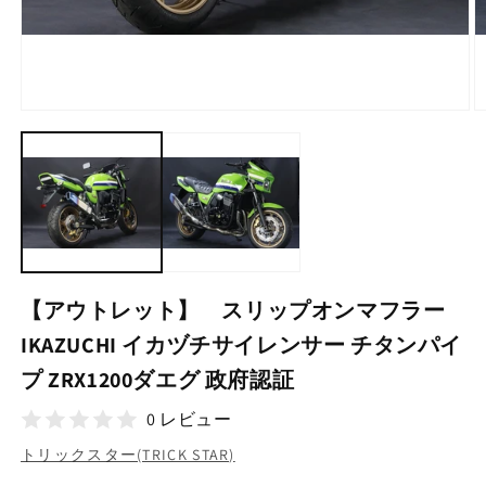
モ
ー
ダ
ル
で
メ
デ
ィ
ア
(1)
(2
【アウトレット】 スリップオンマフラー
を
開
IKAZUCHI イカヅチサイレンサー チタンパイ
く
プ ZRX1200ダエグ 政府認証
0 レビュー
トリックスター(TRICK STAR)