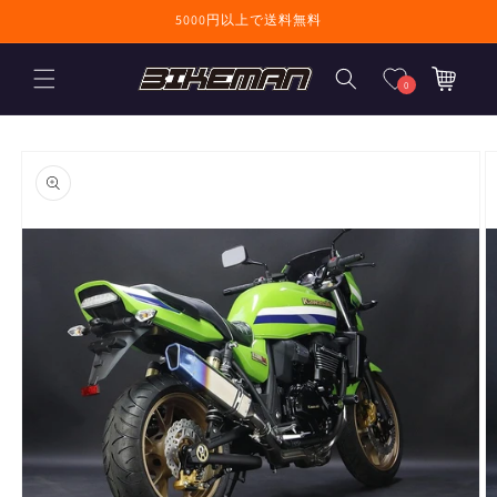
コンテンツに進
5000円以上で送料無料
む
カ
ー
0
ト
商品情報にスキ
ップ