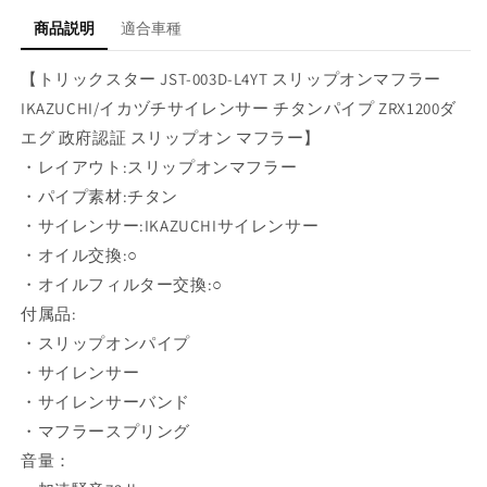
リ
リ
商品説明
適合車種
ッ
ッ
プ
プ
【トリックスター JST-003D-L4YT スリップオンマフラー
オ
オ
IKAZUCHI/イカヅチサイレンサー チタンパイプ ZRX1200ダ
ン
ン
エグ 政府認証 スリップオン マフラー】
マ
マ
フ
フ
・レイアウト:スリップオンマフラー
ラ
ラ
・パイプ素材:チタン
ー
ー
・サイレンサー:IKAZUCHIサイレンサー
IKAZUCHI
IKAZUCHI
・オイル交換:○
イ
イ
・オイルフィルター交換:○
カ
カ
付属品:
ヅ
ヅ
・スリップオンパイプ
チ
チ
サ
サ
・サイレンサー
イ
イ
・サイレンサーバンド
レ
レ
・マフラースプリング
ン
ン
音量：
サ
サ