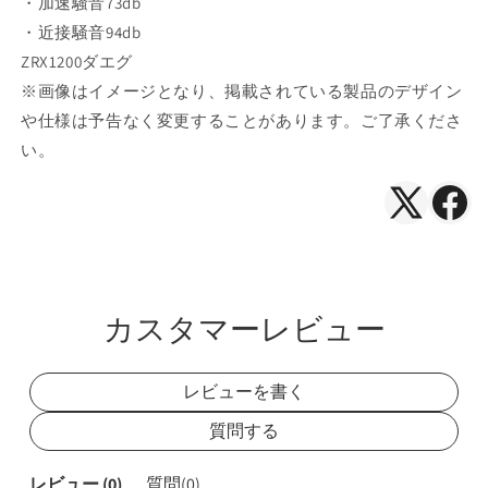
・加速騒音73db
ー
ー
・近接騒音94db
チ
チ
ZRX1200ダエグ
タ
タ
※画像はイメージとなり、掲載されている製品のデザイン
ン
ン
パ
パ
や仕様は予告なく変更することがあります。ご了承くださ
イ
イ
い。
プ
プ
ZRX1200
ZRX1200
X（Twitte
Face
ダ
ダ
で
で
エ
エ
グ
グ
シ
シ
政
政
ェ
ェ
カスタマーレビュー
府
府
ア
ア
認
認
証
証
レビューを書く
の
の
数
数
質問する
量
量
を
を
レビュー (
0
)
質問(
0
)