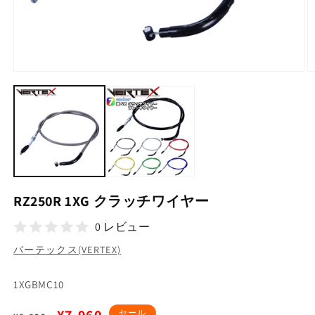
モ
ー
ダ
ル
で
メ
デ
ィ
ア
(1)
(2
RZ250R 1XG クラッチワイヤー
を
開
0 レビュー
く
バーテックス(VERTEX)
SKU:
1XGBMC10
通
セ
セール