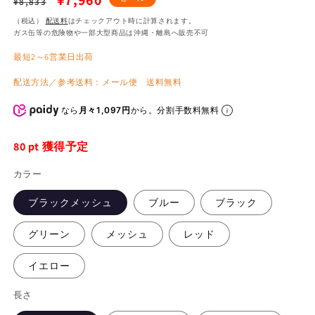
¥7,960
¥8,833
常
ー
（税込）
配送料
はチェックアウト時に計算されます。
ガス缶等の危険物や一部大型商品は沖縄・離島へ販売不可
価
ル
最短2～6営業日出荷
格
価
格
配送方法／参考送料：メール便 送料無料
なら
月々1,097円
から。分割手数料無料
80
pt 獲得予定
カラー
ブラックメッシュ
ブルー
ブラック
グリーン
メッシュ
レッド
イエロー
長さ