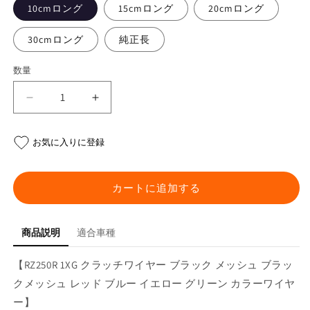
10cmロング
15cmロング
20cmロング
30cmロング
純正長
数量
RZ250R
RZ250R
1XG
1XG
ク
ク
お気に入りに登録
ラ
ラ
ッ
ッ
チ
チ
カートに追加する
ワ
ワ
イ
イ
ヤ
ヤ
商品説明
適合車種
ー
ー
【RZ250R 1XG クラッチワイヤー ブラック メッシュ ブラッ
の
の
数
数
クメッシュ レッド ブルー イエロー グリーン カラーワイヤ
量
量
ー】