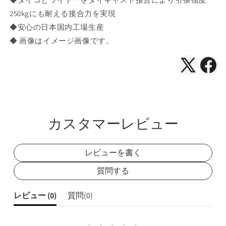
250kgにも耐える接合力を実現
◆安心の日本国内工場生産
◆ 画像はイメージ画像です。
X（Twitte
Face
で
で
シ
シ
ェ
ェ
カスタマーレビュー
ア
ア
レビューを書く
質問する
レビュー (
0
)
質問(
0
)