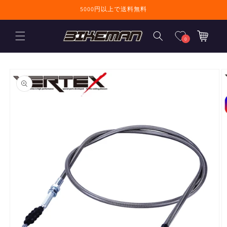
コンテンツに進
5000円以上で送料無料
む
カ
ー
0
ト
商品情報にスキ
ップ