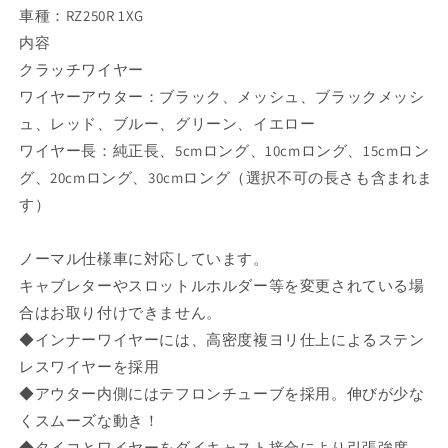
を
を
車種：RZ250R 1XG
減
増
内容
ら
や
クラッチワイヤー
す
す
ワイヤーアウター：ブラック、メッシュ、ブラックメッシ
ュ、レッド、ブルー、グリーン、イエロー
ワイヤー長：純正長、5cmロング、10cmロング、15cmロン
グ、20cmロング、30cmロング（選択不可の長さも含まれま
す）
ノーマル仕様車に対応しています。
キャブレターやスロットルホルダー等を変更されている場
合はお取り付けできません。
◆インナーワイヤーには、高密度複ヨリ仕上によるステン
レスワイヤーを採用
◆アウター内側にはテフロンチューブを採用。伸びが少な
くスムーズな動き！
◆タイコとワイヤーをダイキャスト接合により引張強度