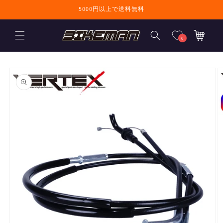
コンテンツに進
5000円以上で送料無料
む
カ
ー
0
ト
商品情報にスキ
ップ