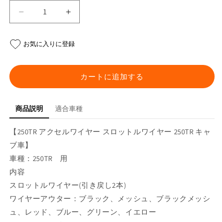
250TR
250TR
ア
ア
ク
ク
お気に入りに登録
セ
セ
ル
ル
ワ
ワ
カートに追加する
イ
イ
ヤ
ヤ
商品説明
適合車種
ー
ー
の
の
【250TR アクセルワイヤー スロットルワイヤー 250TR キャ
数
数
ブ車】
量
量
を
を
車種：250TR 用
減
増
内容
ら
や
スロットルワイヤー(引き戻し2本)
す
す
ワイヤーアウター：ブラック、メッシュ、ブラックメッシ
ュ、レッド、ブルー、グリーン、イエロー