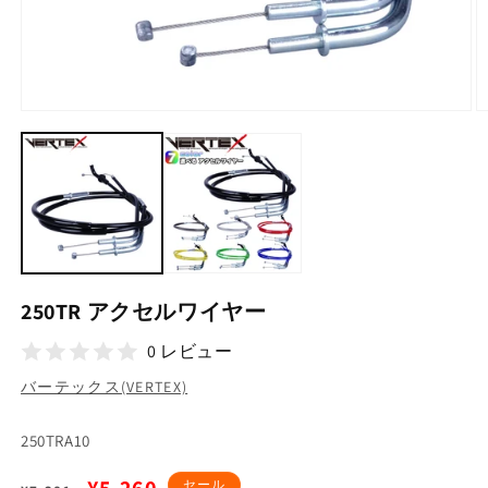
モ
ー
ダ
ル
で
メ
デ
ィ
ア
(1)
(2
250TR アクセルワイヤー
を
開
0 レビュー
く
バーテックス(VERTEX)
SKU:
250TRA10
通
セ
セール