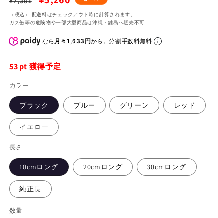
¥5,260
¥7,381
常
ー
（税込）
配送料
はチェックアウト時に計算されます。
ガス缶等の危険物や一部大型商品は沖縄・離島へ販売不可
価
ル
格
価
なら
月々1,633円
から。分割手数料無料
格
53
pt 獲得予定
カラー
ブラック
ブルー
グリーン
レッド
イエロー
長さ
10cmロング
20cmロング
30cmロング
純正長
数量