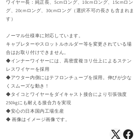
ワイヤー長：純正長、5cmロング、10cmロング、15cmロン
グ、20cmロング、30cmロング（選択不可の長さも含まれま
す）
ノーマル仕様車に対応しています。
キャブレターやスロットルホルダー等を変更されている場
合はお取り付けできません。
◆インナーワイヤーには、高密度複ヨリ仕上によるステン
レスワイヤーを採用
◆アウター内側にはテフロンチューブを採用。伸びが少な
くスムーズな動き！
◆タイコとワイヤーをダイキャスト接合により引張強度
250kgにも耐える接合力を実現
◆安心の日本国内工場生産
◆ 画像はイメージ画像です。
X（Twitte
Face