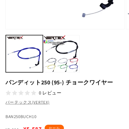
モ
ー
ダ
ル
で
メ
デ
ィ
ア
(1)
(2
バンディット250 (95-) チョークワイヤー
を
開
0 レビュー
く
バーテックス(VERTEX)
SKU:
BAN250BUCH10
通
セ
セール