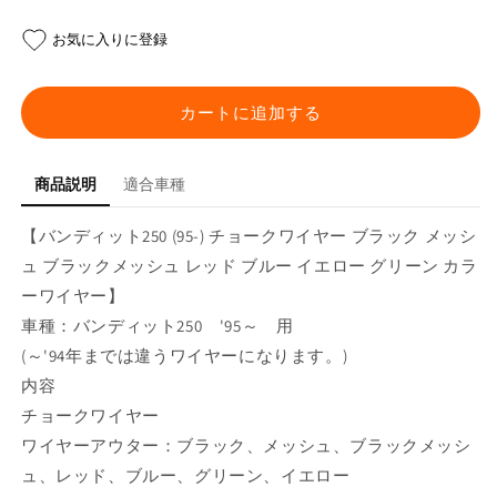
ン
ン
デ
デ
お気に入りに登録
ィ
ィ
ッ
ッ
ト
ト
カートに追加する
250
250
(95-)
(95-)
チ
チ
商品説明
適合車種
ョ
ョ
【バンディット250 (95-) チョークワイヤー ブラック メッシ
ー
ー
ク
ク
ュ ブラックメッシュ レッド ブルー イエロー グリーン カラ
ワ
ワ
ーワイヤー】
イ
イ
車種：バンディット250 '95～ 用
ヤ
ヤ
(～'94年までは違うワイヤーになります。)
ー
ー
内容
の
の
チョークワイヤー
数
数
ワイヤーアウター：ブラック、メッシュ、ブラックメッシ
量
量
ュ、レッド、ブルー、グリーン、イエロー
を
を