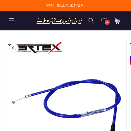
コンテンツに進
5000円以上で送料無料
む
カ
ー
0
ト
商品情報にスキ
ップ