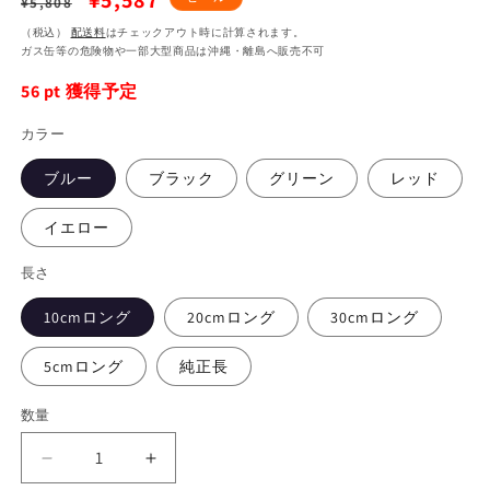
¥5,587
¥5,808
常
ー
（税込）
配送料
はチェックアウト時に計算されます。
ガス缶等の危険物や一部大型商品は沖縄・離島へ販売不可
価
ル
56
pt 獲得予定
格
価
格
カラー
ブルー
ブラック
グリーン
レッド
イエロー
長さ
10cmロング
20cmロング
30cmロング
5cmロング
純正長
数量
バ
バ