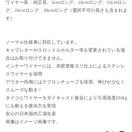
減
増
ワイヤー長：純正長、5cmロング、10cmロング、15cmロン
ら
や
グ、20cmロング、30cmロング（選択不可の長さも含まれま
す
す
す）
ノーマル仕様車に対応しています。
キャブレターやスロットルホルダー等を変更されている場
合はお取り付けできません。
インナーワイヤーには、高密度複ヨリ仕上によるステンレ
スワイヤーを採用
アウター内側にはテフロンチューブを採用。伸びが少なく
スムーズな動き！
タイコとワイヤーをダイキャスト接合により引張強度250kg
にも耐える接合力を実現
安心の日本国内工場生産
画像はイメージ画像です。