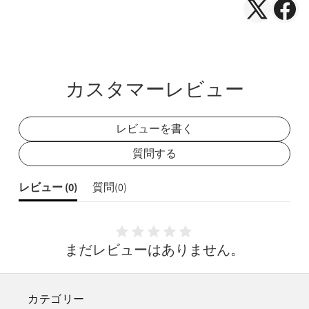
X（Twitte
Face
で
で
シ
シ
ェ
ェ
カスタマーレビュー
ア
ア
レビューを書く
質問する
レビュー (
0
)
質問(
0
)
まだレビューはありません。
カテゴリー