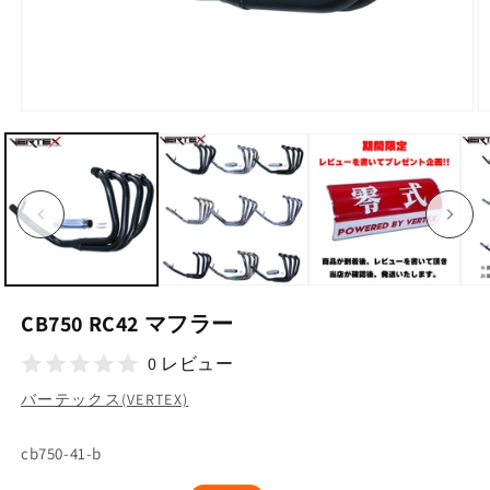
モ
ー
ダ
ル
で
メ
デ
ィ
ア
(1)
(2
を
CB750 RC42 マフラー
開
く
0 レビュー
バーテックス(VERTEX)
SKU:
cb750-41-b