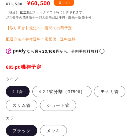
通
セ
¥60,500
セール
¥71,500
常
ー
（税込）
配送料
はチェックアウト時に計算されます。
ガス缶等の危険物や一部大型商品は沖縄・離島へ販売不可
価
ル
【取り寄せ】最短2～3週間で出荷予定
格
価
格
配送方法／参考送料：宅配便 送料無料
なら
月々20,166円
から。分割手数料無料
605
pt 獲得予定
タイプ
4-1管
4-2-1管分割（GT508）
モナカ管
スリム管
ショート管
カラー
ブラック
メッキ