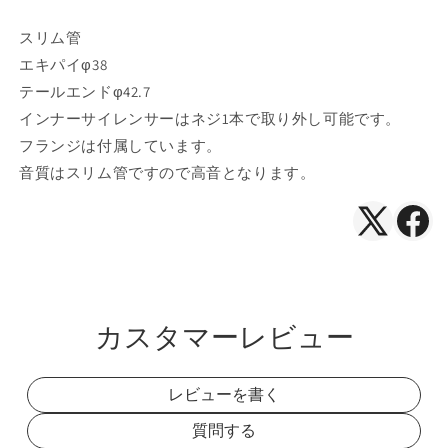
スリム管
エキパイφ38
テールエンドφ42.7
インナーサイレンサーはネジ1本で取り外し可能です。
フランジは付属しています。
音質はスリム管ですので高音となります。
X（Twitte
Face
で
で
シ
シ
ェ
ェ
カスタマーレビュー
ア
ア
レビューを書く
質問する