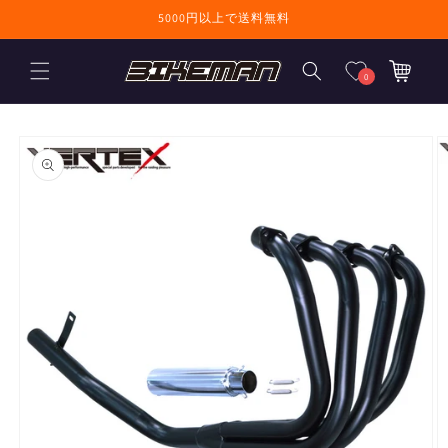
コンテンツに進
5000円以上で送料無料
む
カ
ー
0
ト
商品情報にスキ
ップ