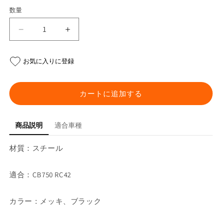
数量
CB750
CB750
RC42
RC42
マ
マ
お気に入りに登録
フ
フ
ラ
ラ
ー
ー
カートに追加する
の
の
数
数
量
量
商品説明
適合車種
を
を
材質：スチール
減
増
ら
や
す
す
適合：CB750 RC42
カラー：メッキ、ブラック