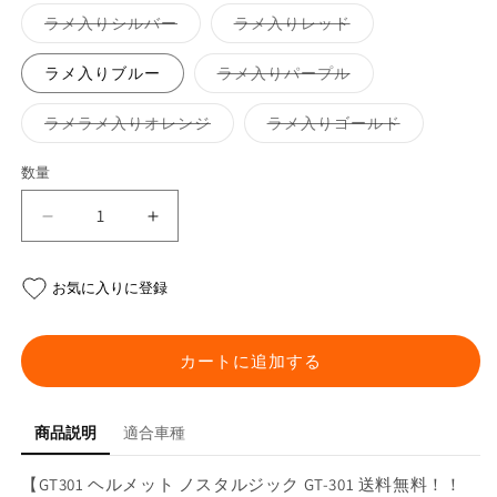
ョ
エ
ン
ー
バ
バ
ラメ入りシルバー
ラメ入りレッド
は
シ
リ
リ
売
ョ
エ
エ
り
ン
ー
ー
バ
ラメ入りブルー
ラメ入りパープル
切
は
シ
シ
リ
れ
売
ョ
ョ
エ
て
り
ン
ン
ー
バ
バ
ラメラメ入りオレンジ
ラメ入りゴールド
い
切
は
は
シ
リ
リ
る
れ
売
売
ョ
エ
エ
か
て
り
り
ン
ー
ー
販
数量
い
切
切
は
シ
シ
売
る
れ
れ
売
ョ
ョ
で
か
て
て
り
ン
ン
き
販
い
い
ジ
ジ
切
は
は
ま
売
る
る
れ
売
売
せ
で
ェ
ェ
か
か
て
り
り
ん
き
販
販
い
切
切
ッ
ッ
ま
売
売
お気に入りに登録
る
れ
れ
せ
で
で
か
ト
ト
て
て
ん
き
き
販
い
い
ヘ
ヘ
ま
ま
売
る
る
せ
せ
で
か
か
ル
ル
カートに追加する
ん
ん
き
販
販
ま
メ
メ
売
売
せ
で
で
ッ
ッ
ん
き
き
ま
ま
商品説明
適合車種
ト
ト
せ
せ
ん
ん
ジ
ジ
【GT301 ヘルメット ノスタルジック GT-301 送料無料！！
ェ
ェ