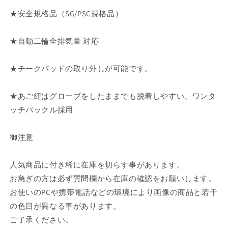
モ
モ
★安全規格品（SG/PSC規格品）
ー
ー
ル
ル
ノ
ノ
★自動二輪全排気量 対応
ス
ス
タ
タ
★チークパッドの取り外しが可能です。
ル
ル
ジ
ジ
★あご紐はグローブをしたままでも脱着しやすい、ワンタ
ッ
ッ
ッチバックル採用
ク
ク
GT301
GT301
GT-
GT-
御注意
301
301
レ
レ
人気商品に付き稀に在庫を切らす事があります。
ト
ト
お急ぎの方は必ず質問欄から在庫の確認をお願いします。
ロ
ロ
お使いのPCや携帯電話などの環境により画像の商品と若干
の
の
数
数
の色目が異なる事があります。
量
量
ご了承ください。