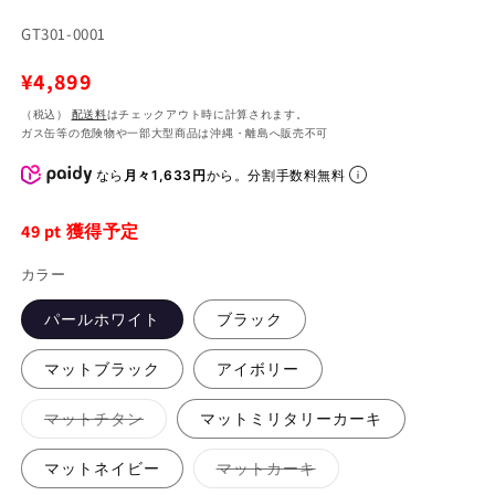
SKU:
GT301-0001
通
¥4,899
常
（税込）
配送料
はチェックアウト時に計算されます。
ガス缶等の危険物や一部大型商品は沖縄・離島へ販売不可
価
格
なら
月々1,633円
から。分割手数料無料
49
pt 獲得予定
カラー
パールホワイト
ブラック
マットブラック
アイボリー
バ
マットチタン
マットミリタリーカーキ
リ
エ
ー
バ
マットネイビー
マットカーキ
シ
リ