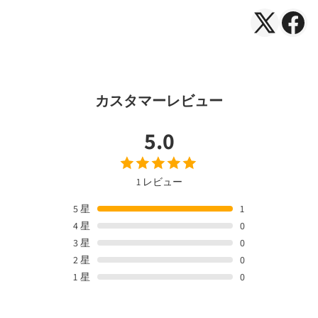
を
を
減
増
X（Twitte
Face
ら
や
で
で
す
す
シ
シ
ェ
ェ
カスタマーレビュー
ア
ア
5.0
1 レビュー
5
星
1
4
星
0
3
星
0
2
星
0
1
星
0