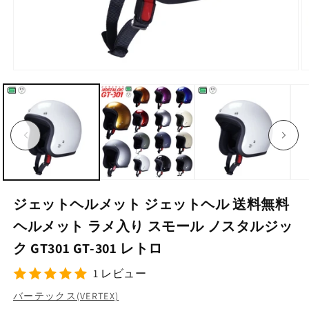
モ
ー
ダ
ル
で
メ
デ
ィ
ア
(1)
(2
を
ジェットヘルメット ジェットヘル 送料無料
開
く
ヘルメット ラメ入り スモール ノスタルジッ
ク GT301 GT-301 レトロ
1 レビュー
バーテックス(VERTEX)