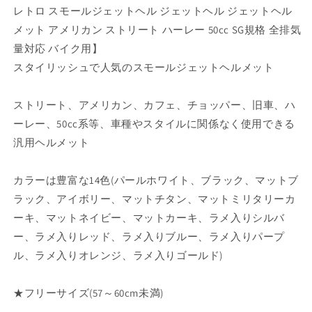
レトロ スモールジェットヘル ジェットヘル ジェットヘル
ッ
ッ
メット アメリカン ストリート ハーレー 50cc SG規格 全排気
ト
ト
ヘ
ヘ
量対応 バイク用】
ル
ル
スタイリッシュで人気のスモールジェットヘルメット
送
送
料
料
ストリート、アメリカン、カフェ、チョッパー、旧車、ハ
無
無
ーレー、50cc系等、車種やスタイルに関係なく使用できる
料
料
汎用ヘルメット
ヘ
ヘ
ル
ル
カラーは豊富な14色(パールホワイト、ブラック、マットブ
メ
メ
ッ
ッ
ラック、アイボリー、マットチタン、マットミリタリーカ
ト
ト
ーキ、マットネイビー、マットカーキ、ラメ入りシルバ
ラ
ラ
ー、ラメ入りレッド、ラメ入りブルー、ラメ入りパープ
メ
メ
ル、ラメ入りオレンジ、ラメ入りゴールド)
入
入
り
り
★フリーサイズ(57～60cm未満)
ス
ス