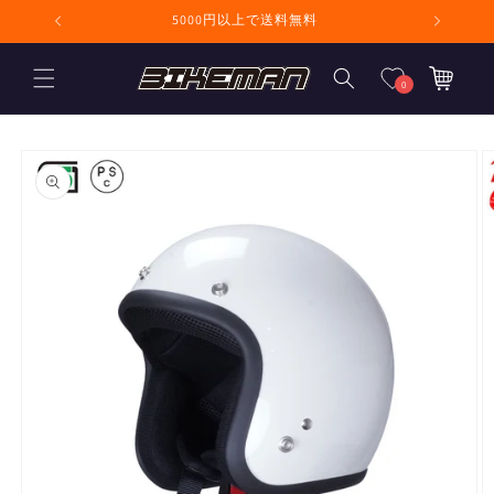
コンテンツに進
5000円以上で送料無料
8月
む
カ
ー
0
ト
商品情報にスキ
ップ