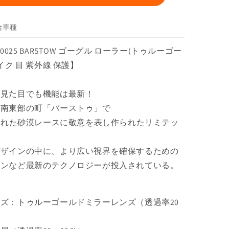
ー
ラ
合車種
ー
(ト
0-00025 BARSTOW ゴーグル ローラー(トゥルーゴー
ゥ
イク 目 紫外線 保護】
ル
ー
ゴ
な見た目でも機能は最新！
ー
ア南東部の町「バーストゥ」で
ル
行われた砂漠レースに敬意を表し作られたリミテッ
ド
ミ
デザインの中に、より広い視界を確保するための
ラ
ー)
インなど最新のテクノロジーが投入されている。
の
数
量
ズ：トゥルーゴールドミラーレンズ（透過率20
を
増