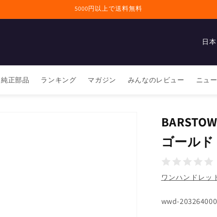
5000円以上で送料無料
国
/
地
純正部品
ランキング
マガジン
みんなのレビュー
ニュ
域
BARST
ゴールド
ワンハンドレッド(
SKU:
wwd-203264000