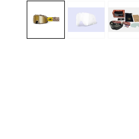
ー
ダ
ル
で
メ
デ
ィ
ア
(1)
を
開
く