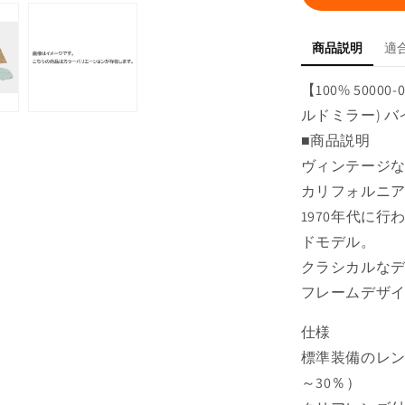
ー
ラ
商品説明
適
ー
(ト
【100% 5000
ゥ
ルドミラー) バ
ル
ー
■商品説明
ゴ
ヴィンテージ
ー
カリフォルニ
ル
1970年代に
ド
ドモデル。
ミ
クラシカルな
ラ
ー)
フレームデザ
の
仕様
数
量
標準装備のレン
を
～30％）
減