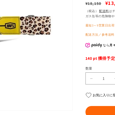
通
セ
¥13
¥18,150
常
ー
（税込）
配送料
は
ガス缶等の危険物や
価
ル
格
価
最短3～9営業日出荷
格
配送方法／参考送料
なら
月々
140
pt 獲得予
数量
BARSTOW
ゴ
ー
お気に入りに
グ
ル
ロ