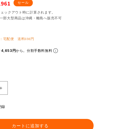
,961
セール
チェックアウト時に計算されます。
一部大型商品は沖縄・離島へ販売不可
：宅配便 送料698円
4,653円
から。分割手数料無料
定
BARSTOW
ゴ
ー
登録
グ
ル
ロ
カートに追加する