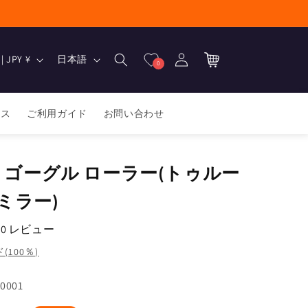
ロ
カ
グ
言
ー
日本 | JPY ¥
日本語
0
イ
語
ト
ン
ース
ご利用ガイド
お問い合わせ
OW ゴーグル ローラー(トゥルー
ミラー)
0 レビュー
100％)
0001