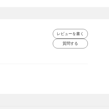
で
で
シ
シ
ェ
ェ
ア
ア
レビューを書く
質問する