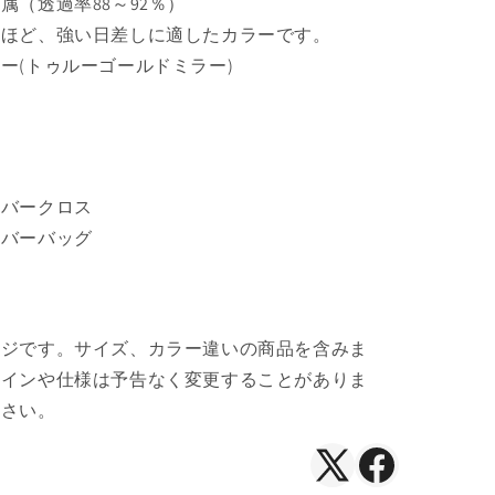
属（透過率88～92％）
や
いほど、強い日差しに適したカラーです。
す
ー(トゥルーゴールドミラー)
イバークロス
イバーバッグ
ージです。サイズ、カラー違いの商品を含みま
ザインや仕様は予告なく変更することがありま
ださい。
X（Twitter）
Facebook