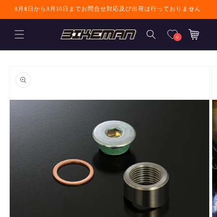
コンテンツに進
8月8日から8月16日までお問合せ対応及び出荷は行っておりません
む
カ
ー
0
ト
商品情報にスキ
ップ