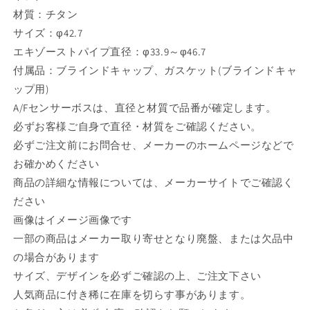
パ
パ
材質：チタン
イ
イ
サイズ：φ42.7
プ
プ
エキゾーストパイプ直径：φ33.9～φ46.7
用
用
PRO-
PRO-
付属品：ブラインドキャップ、ガスケット(ブラインドキャ
GRESS3
GRESS3
ップ用)
プ
プ
A/Fセンサーボスは、直径と材質で品番が確定します。
ロ
ロ
必ずお客様ご自身で直径・材質をご確認ください。
グ
グ
必ずご注文前にお問合せ、メーカーのホームページなどで
レ
レ
お確かめください
ス
ス
3
3
商品の詳細な情報については、メーカーサイトでご確認く
の
の
ださい
数
数
画像はイメージ画像です
量
量
一部の商品はメーカー取り寄せとなり廃盤、または欠品中
を
を
の場合があります
減
増
サイズ、デザインを必ずご確認の上、ご注文下さい
ら
や
人気商品に付き稀に在庫を切らす事があります。
す
す