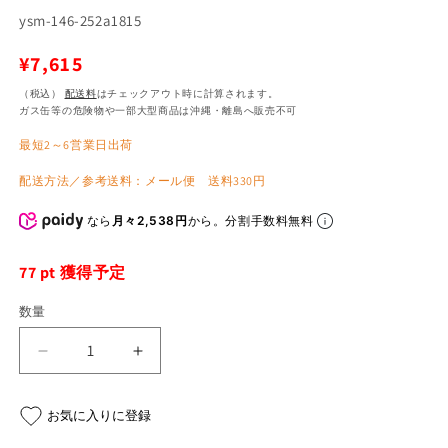
SKU:
ysm-146-252a1815
通
¥7,615
常
（税込）
配送料
はチェックアウト時に計算されます。
ガス缶等の危険物や一部大型商品は沖縄・離島へ販売不可
価
最短2～6営業日出荷
格
配送方法／参考送料：メール便 送料330円
なら
月々2,538円
から。分割手数料無料
77
pt 獲得予定
数量
ヨ
ヨ
シ
シ
ム
ム
お気に入りに登録
ラ
ラ