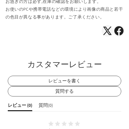
お急ぎの方は必ず,在庫の確認をお願いします。
お使いのPCや携帯電話などの環境により画像の商品と若干
の色目が異なる事があります。ご了承ください。
X（Twitte
Face
で
で
シ
シ
ェ
ェ
カスタマーレビュー
ア
ア
レビューを書く
質問する
レビュー (
0
)
質問(
0
)