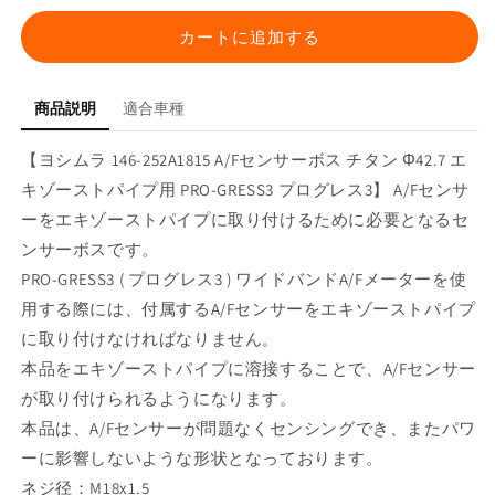
146-
146-
252A1815
252A1815
カートに追加する
A/F
A/F
セ
セ
ン
ン
商品説明
適合車種
サ
サ
ー
ー
【ヨシムラ 146-252A1815 A/Fセンサーボス チタン Φ42.7 エ
ボ
ボ
キゾーストパイプ用 PRO-GRESS3 プログレス3】 A/Fセンサ
ス
ス
ーをエキゾーストパイプに取り付けるために必要となるセ
チ
チ
ンサーボスです。
タ
タ
PRO-GRESS3 ( プログレス3 ) ワイドバンドA/Fメーターを使
ン
ン
用する際には、付属するA/Fセンサーをエキゾーストパイプ
Φ42.7
Φ42.7
に取り付けなければなりません。
エ
エ
キ
キ
本品をエキゾーストパイプに溶接することで、A/Fセンサー
ゾ
ゾ
が取り付けられるようになります。
ー
ー
本品は、A/Fセンサーが問題なくセンシングでき、またパワ
ス
ス
ーに影響しないような形状となっております。
ト
ト
ネジ径：M18x1.5