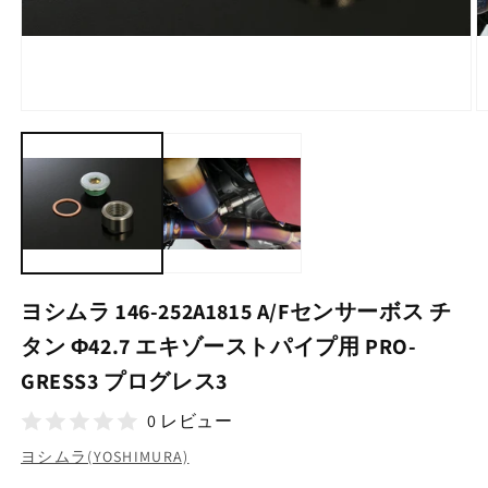
モ
ー
ダ
ル
で
メ
デ
ィ
ア
(1)
(2
ヨシムラ 146-252A1815 A/Fセンサーボス チ
を
開
タン Φ42.7 エキゾーストパイプ用 PRO-
く
GRESS3 プログレス3
0 レビュー
ヨシムラ(YOSHIMURA)